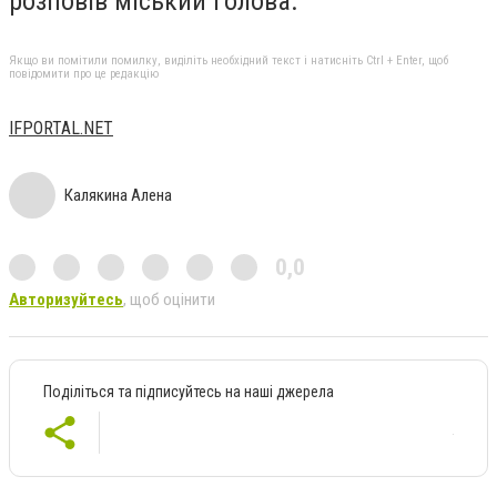
розповів міський голова.
Якщо ви помітили помилку, виділіть необхідний текст і натисніть Ctrl + Enter, щоб
повідомити про це редакцію
ІFPORTAL.NET
Калякина Алена
0,0
Авторизуйтесь
, щоб оцінити
Поділіться та підписуйтесь на наші джерела