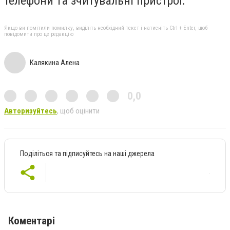
телефони та зчитувальні пристрої.
Якщо ви помітили помилку, виділіть необхідний текст і натисніть Ctrl + Enter, щоб
повідомити про це редакцію
Калякина Алена
0,0
Авторизуйтесь
, щоб оцінити
Поділіться та підписуйтесь на наші джерела
Коментарі