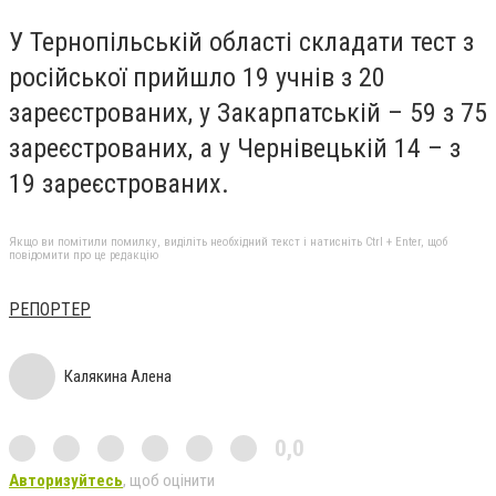
У Тернопільській області складати тест з
російської прийшло 19 учнів з 20
зареєстрованих, у Закарпатській – 59 з 75
зареєстрованих, а у Чернівецькій 14 – з
19 зареєстрованих.
Якщо ви помітили помилку, виділіть необхідний текст і натисніть Ctrl + Enter, щоб
повідомити про це редакцію
РЕПОРТЕР
Калякина Алена
0,0
Авторизуйтесь
, щоб оцінити