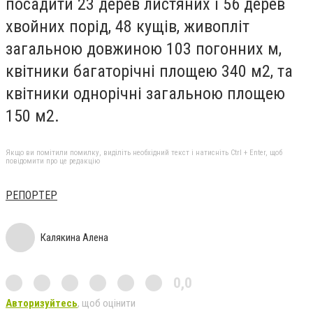
посадити 23 дерев листяних і 56 дерев
хвойних порід, 48 кущів, живопліт
загальною довжиною 103 погонних м,
квітники багаторічні площею 340 м2, та
квітники однорічні загальною площею
150 м2.
Якщо ви помітили помилку, виділіть необхідний текст і натисніть Ctrl + Enter, щоб
повідомити про це редакцію
РЕПОРТЕР
Калякина Алена
0,0
Авторизуйтесь
, щоб оцінити