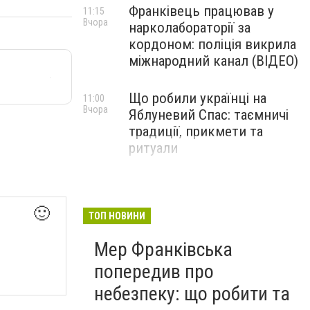
Франківець працював у
11:15
Вчора
нарколабораторії за
кордоном: поліція викрила
міжнародний канал (ВІДЕО)
Що робили українці на
11:00
Вчора
Яблуневий Спас: таємничі
традиції, прикмети та
ритуали
🙂
ТОП НОВИНИ
Мер Франківська
попередив про
небезпеку: що робити та