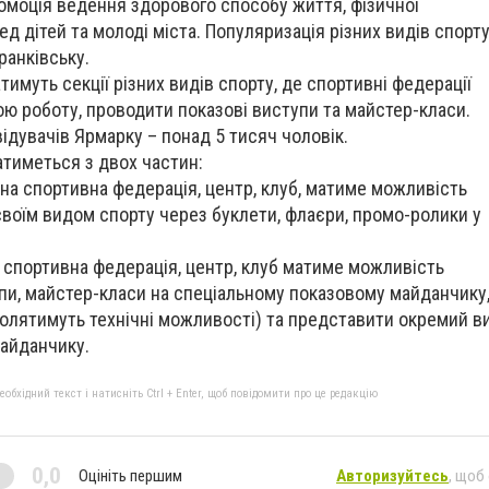
омоція ведення здорового способу життя, фізичної
ед дітей та молоді міста. Популяризація різних видів спорту,
ранківську.
имуть секції різних видів спорту, де спортивні федерації
ю роботу, проводити показові виступи та майстер-класи.
відувачів Ярмарку – понад 5 тисяч чоловік.
тиметься з двох частин:
на спортивна федерація, центр, клуб, матиме можливість
 своїм видом спорту через буклети, флаєри, промо-ролики у
 спортивна федерація, центр, клуб матиме можливість
пи, майстер-класи на спеціальному показовому майданчику,
олятимуть технічні можливості) та представити окремий в
майданчику.
бхідний текст і натисніть Ctrl + Enter, щоб повідомити про це редакцію
0,0
Оцініть першим
Авторизуйтесь
, щоб