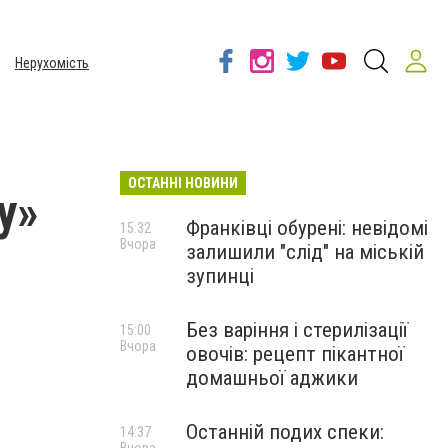
Нерухомість
ОСТАННІ НОВИНИ
у»
Франківці обурені: невідомі
15:32
Вчора
залишили "слід" на міській
зупинці
Без варіння і стерилізації
15:00
Вчора
овочів: рецепт пікантної
домашньої аджики
Останній подих спеки:
14:37