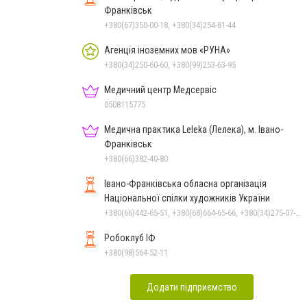
Франківськ
+380(67)350-00-18, +380(34)254-81-44
Агенція іноземних мов «РУНА»
+380(34)250-60-60, +380(99)253-63-95
Медичний центр Медсервіс
0508115775
Медична практика Leleka (Лелека), м. Івано-
Франківськ
+380(66)382-40-80
Івано-Франківська обласна організація
Національної спілки художників України
+380(66)442-65-51, +380(68)664-65-66, +380(34)275-07-97, +380(34)222-47-79
Робоклуб ІФ
+380(98)564-52-11
Додати підприємство