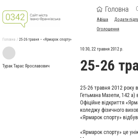
Головна
Афіша
Додати підп
Оголошення
Головна
25-26 травня – «Ярмарок спорту»
10:30, 22 травня 2012 р.
25-26 тр
Турак Тарас Ярославович
25-26 травня 2012 року 
Гетьмана Мазепи, 142 а)
Офіційне відкриття «Ярм
коледжу фізичного вихов
«Ярмарок спорту» відбув
«Ярмарок спорту» це унік