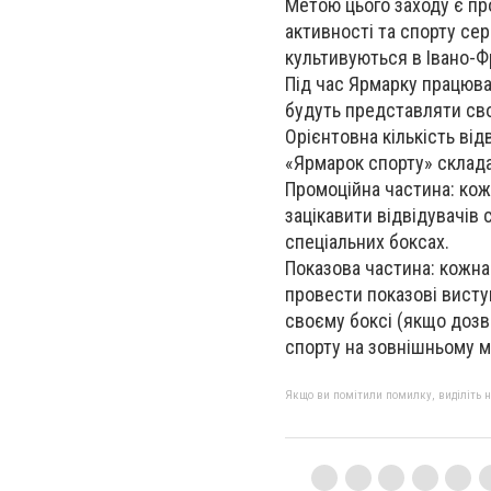
Метою цього заходу є пр
активності та спорту сер
культивуються в Івано-Ф
Під час Ярмарку працюват
будуть представляти сво
Орієнтовна кількість від
«Ярмарок спорту» склада
Промоційна частина: кож
зацікавити відвідувачів
спеціальних боксах.
Показова частина: кожна
провести показові висту
своєму боксі (якщо дозв
спорту на зовнішньому 
Якщо ви помітили помилку, виділіть нео