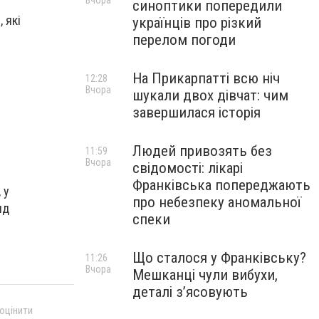
Вчора
синоптики попередили
 які
українців про різкий
перелом погоди
На Прикарпатті всю ніч
12:28
Вчора
шукали двох дівчат: чим
завершилася історія
Людей привозять без
11:59
Вчора
свідомості: лікарі
Франківська попереджають
 у
про небезпеку аномальної
ид
спеки
Що сталося у Франківську?
11:26
Вчора
Мешканці чули вибухи,
деталі з’ясовують
 оцінити