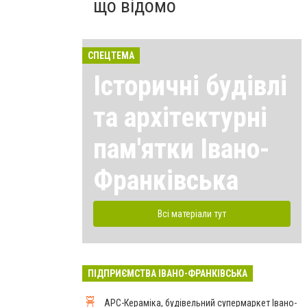
що відомо
СПЕЦТЕМА
Історичні будівлі
та архітектурні
пам'ятки Івано-
Франківська
Всі матеріали тут
ПІДПРИЄМСТВА ІВАНО-ФРАНКІВСЬКА
АРС-Кераміка, будівельний супермаркет Івано-