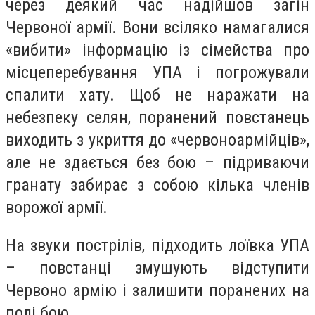
через деякий час надійшов загін
Червоної армії. Вони всіляко намагалися
«вибити» інформацію із сімейства про
місцеперебування УПА і погрожували
спалити хату. Щоб не наражати на
небезпеку селян, поранений повстанець
виходить з укриття до «червоноармійців»,
але не здається без бою – підриваючи
гранату забирає з собою кілька членів
ворожої армії.
На звуки пострілів, підходить лоївка УПА
– повстанці змушують відступити
Червоно армію і залишити поранених на
полі бою.