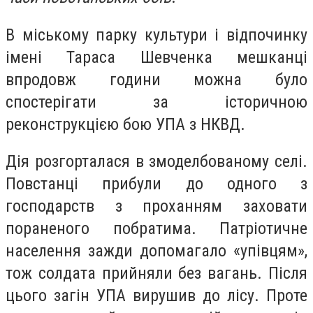
В міському парку культури і відпочинку
імені Тараса Шевченка мешканці
впродовж години можна було
спостерігати за історичною
реконструкцією бою УПА з НКВД.
Дія розгорталася в змоделбованому селі.
Повстанці прибули до одного з
господарств з проханням заховати
пораненого побратима. Патріотичне
населення зажди допомагало «упівцям»,
тож солдата прийняли без вагань. Після
цього загін УПА вирушив до лісу. Проте