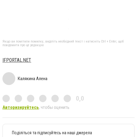
Якщо ви помітили помилку, виділіть необхідний текст і натисніть Ctrl + Enter, щоб
повідомити про це редакцію
ІFPORTAL.NET
Калякина Алена
0,0
Авторизируйтесь
, чтобы оценить
Поділіться та підписуйтесь на наші джерела