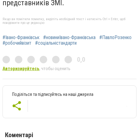
представників ЗМІ.
Якщо ви помітили помилку, виділіть необхідний текст і натисніть Ctrl + Enter, щоб
повідомити про це редакцію
#Івано-Франківськ
#новиниІвано-Франківська
#ПавлоРозенко
#робочийвізит
#соціальністандарти
0,0
Авторизируйтесь
, чтобы оценить
Поділіться та підписуйтесь на наші джерела
Коментарі