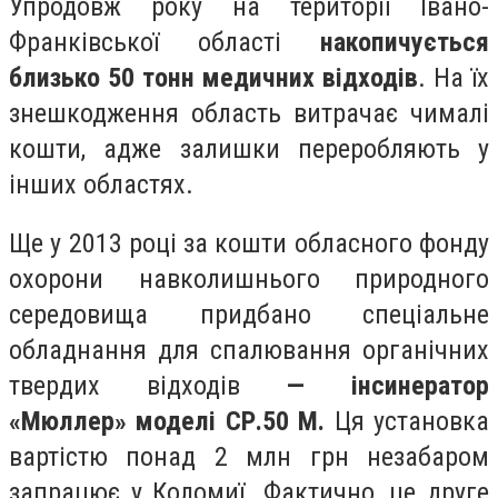
Упродовж року на території Івано-
Франківської області
накопичується
близько 50 тонн медичних відходів
. На їх
знешкодження область витрачає чималі
кошти, адже залишки переробляють у
інших областях.
Ще у 2013 році за кошти обласного фонду
охорони навколишнього природного
середовища придбано спеціальне
обладнання для спалювання органічних
твердих відходів
—
інсинератор
«Мюллер» моделі СР.50 М.
Ця установка
вартістю понад 2 млн грн незабаром
запрацює у Коломиї. Фактично, це друге