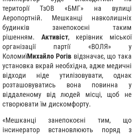
території ТзОВ «БМГ» на вулиці
Аеропортній. Мешканці навколишніх
будинків занепокоєні таким
рішенням.
Активіст
, керівник міської
організації партії «ВОЛЯ» у
Коломиї
Михайло Рогів
відзначає, що така
установка вкрай необхідна, адже медичні
відходи ніде утилізовувати, однак
розташовуватись вона повинна у
віддаленому від людей місці, щоб не
створювати їм дискомфорту.
«Мешканці занепокоєні тим, що
інсинератор встановлюють поряд з