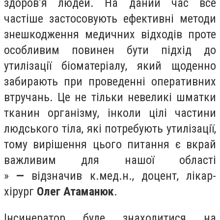
здоров’я людей. На даний час все
частіше застосовують ефективні методи
знешкодження медичних відходів проте
особливим повинен бути підхід до
утилізації біоматеріалу, який щоденно
забирають при проведенні оперативних
втручань. Це не тільки невеликі шматки
тканин організму, інколи цілі частини
людського тіла, які потребують утилізації,
тому вирішення цього питання є вкрай
важливим для нашої області
»
—
відзначив к.мед.н., доцент, лікар-
хірург
Олег Атаманюк
.
Інсинератор буде знаходитися на