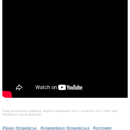
Якщо ви помітили помилку, виділіть необхідний текст і натисніть Ctrl + Enter, щоб
повідомити про це редакцію
#Івано-Франківськ
#новиниІвано-Франківська
#коломия