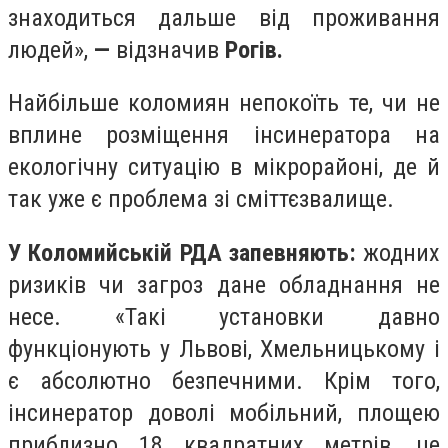
знаходиться дальше від проживання
людей»,
—
відзначив
Рогів.
Найбільше коломиян непокоїть те, чи не
вплине розміщення інсинератора на
екологічну ситуацію в мікрорайоні, де й
так уже є проблема зі сміттєзвалище.
У Коломийській РДА запевняють:
жодних
ризиків чи загроз дане обладнання не
несе. «Такі установки давно
функціонують у Львові, Хмельницькому і
є абсолютно безпечними. Крім того,
інсинератор доволі мобільний, площею
приблизно 18 квадратних метрів, це