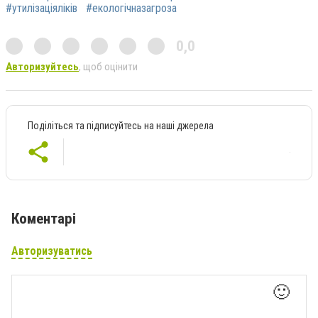
#утилізаціяліків
#екологічназагроза
0,0
Авторизуйтесь
, щоб оцінити
Поділіться та підписуйтесь на наші джерела
Коментарі
Авторизуватись
🙂