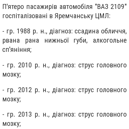
П'ятеро пасажирів автомобіля "ВАЗ 2109"
госпіталізовані в Яремчанську ЦМЛ:
- гр. 1988 р. н., діагноз: ссадина обличчя,
рвана рана нижньої губи, алкогольне
сп'яніння;
- гр. 2010 р. н., діагноз: струс головного
мозку;
- гр. 2012 р. н., діагноз: струс головного
мозку;
- гр. 2013 р. н., діагноз: струс головного
мозку;