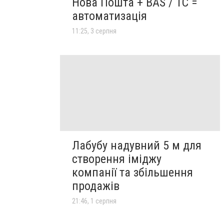
Нова Пошта + BAS / 1C =
автоматизація
11:25, 3 серпня
Лабубу надувний 5 м для
створення іміджу
компанії та збільшення
продажів
21:46, 1 серпня