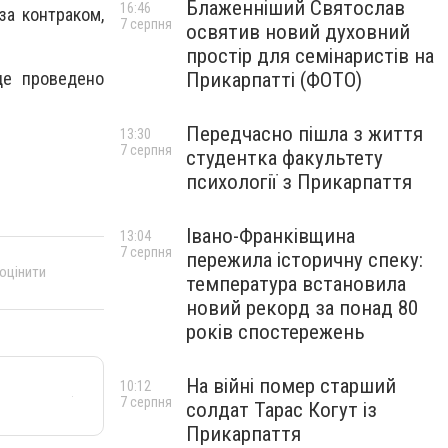
Блаженніший Святослав
16:46
за контраком,
7 серпня
освятив новий духовний
простір для семінаристів на
Прикарпатті (ФОТО)
де проведено
Передчасно пішла з життя
13:30
7 серпня
студентка факультету
психології з Прикарпаття
Івано-Франківщина
13:04
7 серпня
пережила історичну спеку:
 оцінити
температура встановила
новий рекорд за понад 80
років спостережень
На війні помер старший
10:12
7 серпня
солдат Тарас Когут із
Прикарпаття