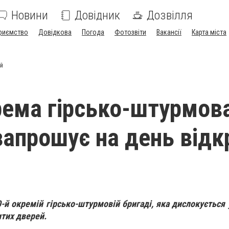
Новини
Довідник
Дозвілля
риємство
Довідкова
Погода
Фотозвіти
Вакансії
Карта міста
ей
рема гірсько-штурмов
запрошує на день відк
0-й окремій гірсько-штурмовій бригаді, яка дислокується 
итих дверей.