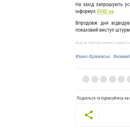
На захід запрошують ус
інформує
0342.ua
.
Впродовж дня відвідув
показовий виступ штурм
Якщо ви помітили помилку, виділіть нео
#Івано-Франківськ
#новиниІ
Поділіться та підписуйтесь на