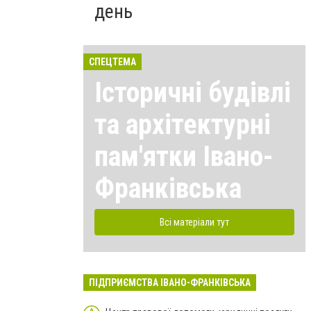
день
СПЕЦТЕМА
Історичні будівлі
та архітектурні
пам'ятки Івано-
Франківська
Всі матеріали тут
ПІДПРИЄМСТВА ІВАНО-ФРАНКІВСЬКА