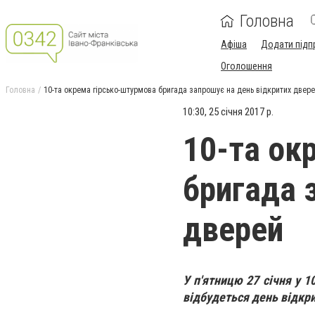
Головна
Афіша
Додати підп
Оголошення
Головна
10-та окрема гірсько-штурмова бригада запрошує на день відкритих двер
10:30, 25 січня 2017 р.
10-та ок
бригада 
дверей
У п'ятницю 27 січня у 1
відбудеться день відкр