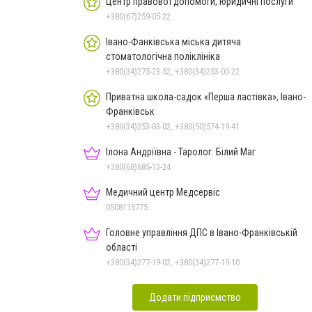
Центр правової допомоги, юридичні послуги
+380(67)259-05-22
Івано-Фанківська міська дитяча
стоматологічна поліклініка
+380(34)275-23-52, +380(34)253-00-22
Приватна школа-садок «Перша ластівка», Івано-
Франківськ
+380(34)253-03-02, +380(50)574-19-41
Ілона Андріївна - Таролог. Білий Маг
+380(68)685-13-24
Медичний центр Медсервіс
0508115775
Головне управління ДПС в Івано-Франківській
області
+380(34)277-19-02, +380(34)277-19-10
Додати підприємство