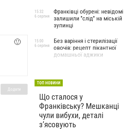
Франківці обурені: невідомі
15:32
6 серпня
залишили "слід" на міській
зупинці
Без варіння і стерилізації
🙂
15:00
6 серпня
овочів: рецепт пікантної
домашньої аджики
ТОП НОВИНИ
Додати
Що сталося у
Франківську? Мешканці
чули вибухи, деталі
з’ясовують