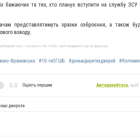
іх бажаючих та тих, хто планує вступити на службу ЗСУ 
ачам представлятимуть зразки озброєння, а також бу
ового взводу.
бхідний текст і натисніть Ctrl + Enter, щоб повідомити про це редакцію
вано-Франківська
#10-таОГШБ
#деньвідкритихдверей
#Коломия
0,0
Оцініть першим
Авторизуйтесь
, щоб
 наші джерела