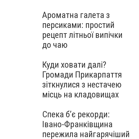
Ароматна галета з
персиками: простий
рецепт літньої випічки
до чаю
Куди ховати далі?
Громади Прикарпаття
зіткнулися з нестачею
місць на кладовищах
Спека б’є рекорди:
Івано-Франківщина
пережила найгарячіший