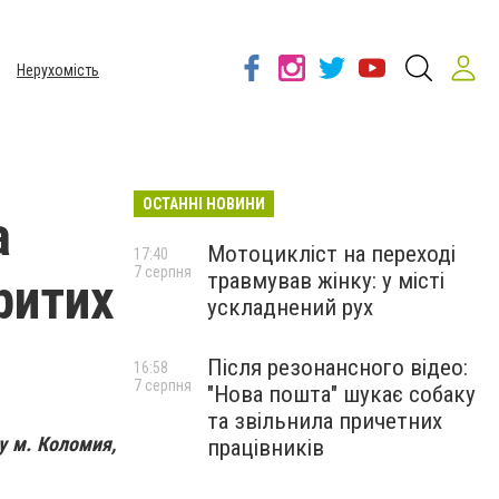
Нерухомість
ОСТАННІ НОВИНИ
а
Мотоцикліст на переході
17:40
7 серпня
травмував жінку: у місті
ритих
ускладнений рух
Після резонансного відео:
16:58
7 серпня
"Нова пошта" шукає собаку
та звільнила причетних
у м. Коломия,
працівників