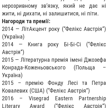
нерозривному зв’язку, який не дає ні
жити, ні дихати, ні залишитися, ні піти.
Нагороди та премії:
2014 — ЛітАкцент року (“Фелікс Австрія”)
(Україна)
2014 — Книга року Бі-Бі-Сі (“Фелікс
Австрія”)
2015 — Літературна премія імені Джозефа
Конрада-Коженьовського (Польща –
Україна)
2015 – премію Фонду Лесі та Петра
Ковалевих (США) (“Фелікс Австрія”)
2016 – Visegrad Eastern Partnership
Literary Award (“Фелікс Австрія”)