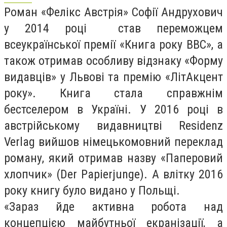
Роман «Фелікс Австрія» Софії Андрухович
у 2014 році став переможцем
всеукраїнської премії «Книга року ВВС», а
також отримав особливу відзнаку «Форму
видавців» у Львові та премію «ЛітАкцент
року». Книга стала справжнім
бестселером в Україні. У 2016 році в
австрійському видавництві Residenz
Verlag вийшов німецькомовний переклад
роману, який отримав назву «Паперовий
хлопчик» (Der Papierjunge). А влітку 2016
року книгу було видано у Польщі.
«Зараз йде активна робота над
концепцією майбутньої екранізації, а