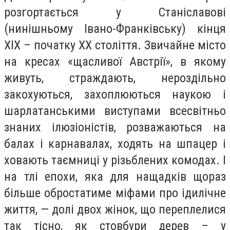
розгортається у Станіславові
(нинішньому Івано-Франківську) кінця
ХІХ – початку ХХ століття. Звичайне місто
на кресах «щасливої Австрії», в якому
живуть, страждають, нероздільно
закохуються, захоплюються наукою і
шарлатанськими виступами всесвітньо
знаних ілюзіоністів, розважаються на
балах і карнавалах, ходять на шпацер і
ховають таємниці у різьблених комодах. І
на тлі епохи, яка для нащадків щораз
більше обростатиме міфами про ідилічне
життя, — долі двох жінок, що переплелися
так тісно, як стовбури дерев – у