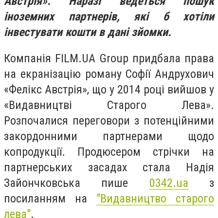
Австрія». Наразі ведеться пошук
іноземних партнерів, які б хотіли
інвестувати кошти в дані зйомки.
Компанія FILM.UA Group придбала права
на екранізацію роману Софії Андрухович
«Фелікс Австрія», що у 2014 році вийшов у
«Видавництві Старого Лева».
Розпочалися переговори з потенційними
закордонними партнерами щодо
копродукції. Продюсером стрічки на
партнерських засадах стала Надія
Зайончковська пише
0342.ua
з
посиланням на
"Видавництво старого
лева"
.