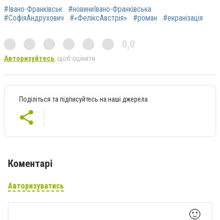
#Івано-Франківськ
#новиниІвано-Франківська
#СофіяАндрухович
#«ФеліксАвстрія»
#роман
#екранізація
0,0
Авторизуйтесь
, щоб оцінити
Поділіться та підписуйтесь на наші джерела
Коментарі
Авторизуватись
🙂