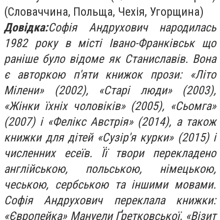
(Словаччина, Польща, Чехія, Угорщина)
Довідка:
Софія Андрухович народилась
1982 року в місті Івано-Франківськ що
раніше було відоме як Станиславів. Вона
є авторкою п'яти книжок прози: «Літо
Мілени» (2002), «Старі люди» (2003),
«Жінки їхніх чоловіків» (2005), «Сьомга»
(2007) і «Фелікс Австрія» (2014), а також
книжки для дітей «Сузір'я курки» (2015) і
численних есеїв. Її твори перекладено
англійською, польською, німецькою,
чеською, сербською та іншими мовами.
Софія Андрухович переклала книжки:
«Європейка» Мануели Ґретковської, «Візит