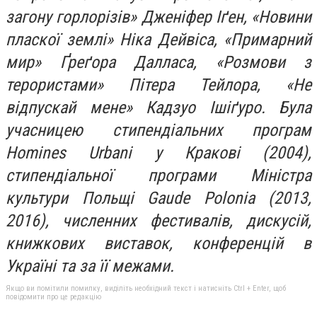
загону горлорізів» Дженіфер Іґен, «Новини
пласкої землі» Ніка Дейвіса, «Примарний
мир» Ґреґора Далласа, «Розмови з
терористами» Пітера Тейлора, «Не
відпускай мене» Кадзуо Ішіґуро. Була
учасницею стипендіальних програм
Homines Urbani у Кракові (2004),
стипендіальної програми Міністра
культури Польщі Gaude Polonia (2013,
2016), численних фестивалів, дискусій,
книжкових виставок, конференцій в
Україні та за її межами.
Якщо ви помітили помилку, виділіть необхідний текст і натисніть Ctrl + Enter, щоб
повідомити про це редакцію