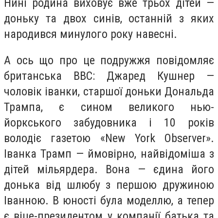
Нині родина виховує вже трьох дітей —
доньку та двох синів, останній з яких
народився минулого року навесні.
А ось що про це подружжя повідомляє
британська ВВС: Джаред Кушнер —
чоловік іванки, старшої доньки Дональда
Трампа, є сином великого нью-
йоркського забудовника і 10 років
володіє газетою «New York Observer».
Іванка Трамп — ймовірно, найвідоміша з
дітей мільярдера. Вона — єдина його
донька від шлюбу з першою дружиною
Іванною. В юності була моделлю, а тепер
є віце-президентом у компанії батька та