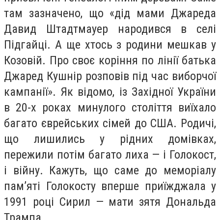
там зазначено, що «дід мами Джареда
Давид Штадтмауер народився в селі
Підгайці. А ще хтось з родини мешкав у
Козовій. Про своє коріння по лінії батька
Джаред Кушнір розповів під час виборчої
кампанії». Як відомо, із Західної України
в 20-х роках минулого століття виїхало
багато єврейських сімей до США. Родичі,
що лишились у рідних домівках,
пережили потім багато лиха — і Голокост,
і війну. Кажуть, що саме до меморіалу
пам’яті Голокосту вперше приїжджала у
1991 році Сирил — мати зятя Дональда
Трампа.