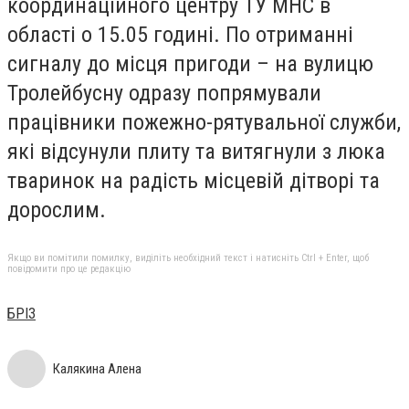
координаційного центру ТУ МНС в
області о 15.05 годині. По отриманні
сигналу до місця пригоди – на вулицю
Тролейбусну одразу попрямували
працівники пожежно-рятувальної служби,
які відсунули плиту та витягнули з люка
тваринок на радість місцевій дітворі та
дорослим.
Якщо ви помітили помилку, виділіть необхідний текст і натисніть Ctrl + Enter, щоб
повідомити про це редакцію
БРІЗ
Калякина Алена