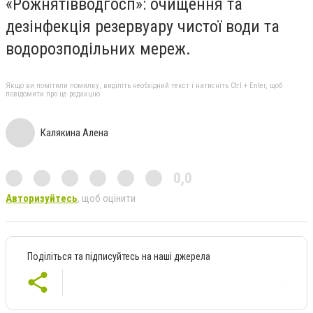
«Рожнятівводгосп»: очищення та
дезінфекція резервуару чистої води та
водорозподільних мереж.
Якщо ви помітили помилку, виділіть необхідний текст і натисніть Ctrl + Enter, щоб
повідомити про це редакцію
Калякина Алена
0,0
Авторизуйтесь
, щоб оцінити
Поділіться та підписуйтесь на наші джерела