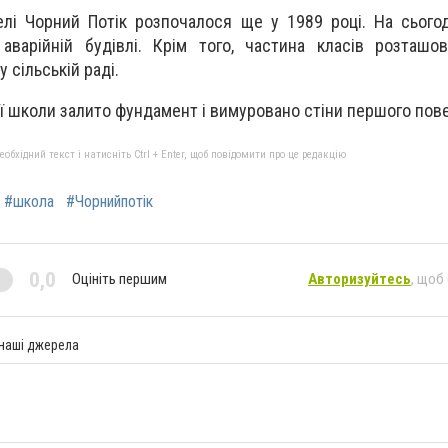
лі Чорний Потік розпочалося ще у 1989 році. На сього
аварійній будівлі. Крім того, частина класів розташо
 сільській раді.
вої школи залито фундамент і вимуровано стіни першого пов
бхідний текст і натисніть Ctrl + Enter, щоб повідомити про це редакцію
#школа
#Чорнийпотік
0,0
Оцініть першим
Авторизуйтесь
, щоб
 наші джерела