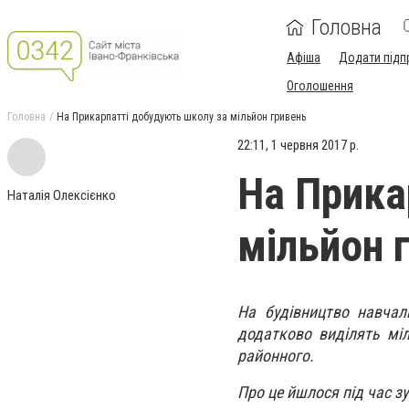
Головна
Афіша
Додати підп
Оголошення
Головна
На Прикарпатті добудують школу за мільйон гривень
22:11, 1 червня 2017 р.
На Прика
Наталія Олексієнко
мільйон 
На будівництво навчал
додатково виділять міл
районного.
Про це йшлося під час зу