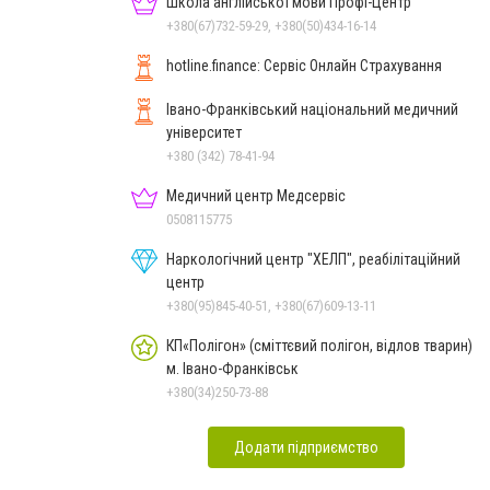
Школа англійської мови Профі-Центр
+380(67)732-59-29, +380(50)434-16-14
hotline.finance: Сервіс Онлайн Страхування
Івано-Франківський національний медичний
університет
+380 (342) 78-41-94
Медичний центр Медсервіс
0508115775
Наркологічний центр "ХЕЛП", реабілітаційний
центр
+380(95)845-40-51, +380(67)609-13-11
КП«Полігон» (сміттєвий полігон, відлов тварин)
м. Івано-Франківськ
+380(34)250-73-88
Додати підприємство