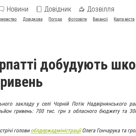
Новини
Довідник
Дозвілля
риємство
Довідкова
Погода
Фотозвіти
Вакансії
Карта міста
рпатті добудують шко
гривень
ьного закладу у селі Чорній Потік Надвірнянського ра
ьйон гривень: 700 тис. грн з обласного бюджету та 300
стрічі голови
облдержадміністрації
Олега Гончарука та гр