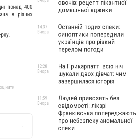
Вчора
овочів: рецепт пікантної
дні понад 400
домашньої аджики
вана в різних
Останній подих спеки:
14:37
Вчора
синоптики попередили
ерху.
українців про різкий
перелом погоди
На Прикарпатті всю ніч
12:28
Вчора
шукали двох дівчат: чим
завершилася історія
 оцінити
Людей привозять без
11:59
Вчора
свідомості: лікарі
Франківська попереджають
про небезпеку аномальної
спеки