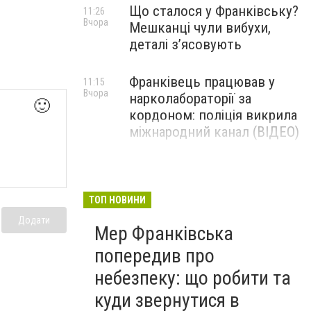
Що сталося у Франківську?
11:26
Вчора
Мешканці чули вибухи,
деталі з’ясовують
Франківець працював у
11:15
Вчора
нарколабораторії за
🙂
кордоном: поліція викрила
міжнародний канал (ВІДЕО)
ТОП НОВИНИ
Додати
Мер Франківська
попередив про
небезпеку: що робити та
куди звернутися в