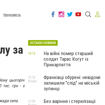
Нерухомість
ОСТАННІ НОВИНИ
лу за
На війні помер старший
10:12
солдат Тарас Когут із
Прикарпаття
Франківці обурені: невідомі
15:32
йону цьогоріч
Вчора
залишили "слід" на міській
 тис. грн - з
зупинці
омади села.
Без варіння і стерилізації
15:00