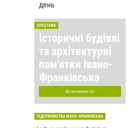
день
СПЕЦТЕМА
Історичні будівлі
та архітектурні
пам'ятки Івано-
Франківська
Всі матеріали тут
ПІДПРИЄМСТВА ІВАНО-ФРАНКІВСЬКА