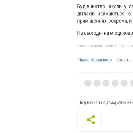
Будівництво школи у се
дітлахів займаються в 
приміщеннях, зокрема, й у
На сьогодні на місці но
Якщо ви помітили помилку, виділіть нео
#Івано-Франківськ
#освіта
Поділіться та підписуйтесь на