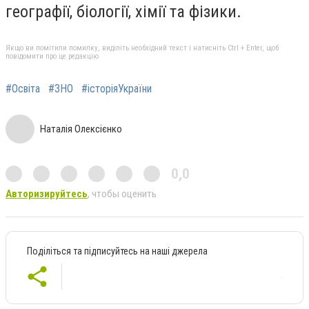
географії, біології, хімії та фізики.
Якщо ви помітили помилку, виділіть необхідний текст і натисніть Ctrl + Enter, щоб
повідомити про це редакцію
#Освіта
#ЗНО
#історіяУкраїни
Наталія Олексієнко
0,0
Авторизируйтесь
, чтобы оценить
Поділіться та підписуйтесь на наші джерела