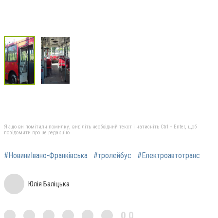
Якщо ви помітили помилку, виділіть необхідний текст і натисніть Ctrl + Enter, щоб
повідомити про це редакцію
#НовиниІвано-Франківська
#тролейбус
#Електроавтотранс
Юлія Баліцька
0,0