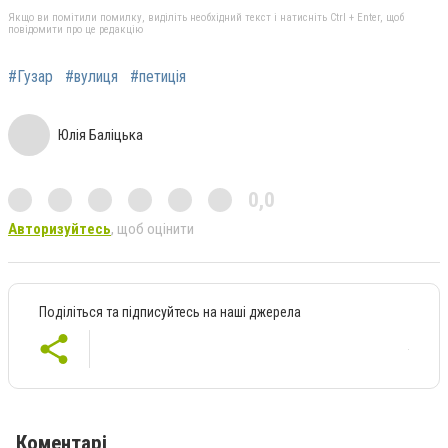
Якщо ви помітили помилку, виділіть необхідний текст і натисніть Ctrl + Enter, щоб
повідомити про це редакцію
#Гузар
#вулиця
#петиція
Юлія Баліцька
0,0
Авторизуйтесь
, щоб оцінити
Поділіться та підписуйтесь на наші джерела
Коментарі