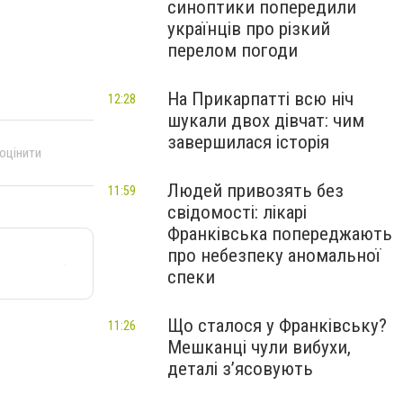
синоптики попередили
українців про різкий
перелом погоди
На Прикарпатті всю ніч
12:28
шукали двох дівчат: чим
завершилася історія
 оцінити
Людей привозять без
11:59
свідомості: лікарі
Франківська попереджають
про небезпеку аномальної
спеки
Що сталося у Франківську?
11:26
Мешканці чули вибухи,
деталі з’ясовують