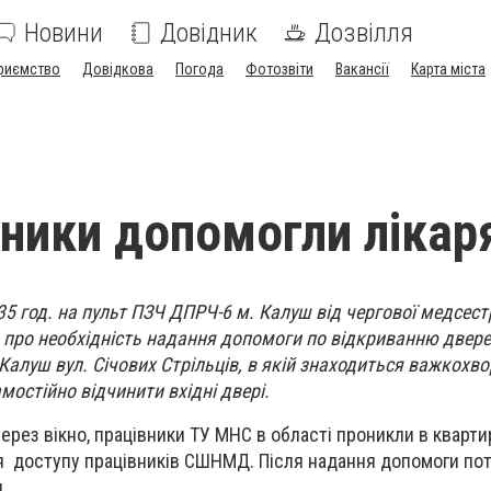
Новини
Довідник
Дозвілля
риємство
Довідкова
Погода
Фотозвіти
Вакансії
Карта міста
ники допомогли лікар
3.35 год. на пульт ПЗЧ ДПРЧ-6 м. Калуш від чергової медс
 про необхідність надання допомоги по відкриванню двере
Калуш вул. Січових Стрільців, в якій знаходиться важкохво
мостійно відчинити вхідні двері.
ерез вікно, працівники ТУ МНС в області проникли в кварти
ля доступу працівників СШНМД. Після надання допомоги пот
.