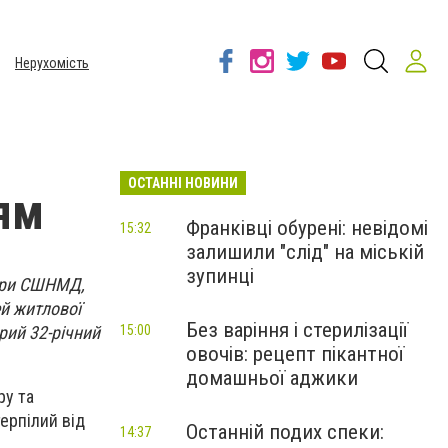
Нерухомість
ОСТАННІ НОВИНИ
ям
Франківці обурені: невідомі
15:32
залишили "слід" на міській
зупинці
естри СШНМД,
й житлової
Без варіння і стерилізації
рий 32-річний
15:00
овочів: рецепт пікантної
домашньої аджики
ру та
ерпілий від
Останній подих спеки:
14:37