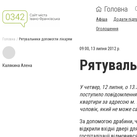
Головна
Афіша
Додати підп
Оголошення
Головна
Рятувальники допомогли лікарям
09:00, 13 липня 2012 р.
Рятуваль
Калякина Алена
У четвер, 12 липня, о 1
поступило повідомлення
квартири за адресою м. 
чоловік, який не може са
За допомогою драбини, ч
відкрили вхідні двері д
госпіталізації відмовився