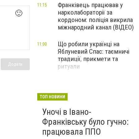
Франківець працював у
11:15
нарколабораторії за
🙂
кордоном: поліція викрила
міжнародний канал (ВІДЕО)
Що робили українці на
11:00
Яблуневий Спас: таємничі
традиції, прикмети та
Додати
ритуали
ТОП НОВИНИ
Уночі в Івано-
Франківську було гучно:
працювала ППО