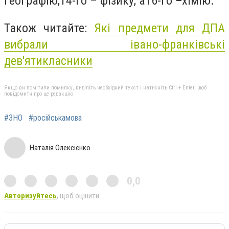
географію,14-го – фізику, а16-го
–
хімію.
Також читайте:
Які предмети для ДПА
вибрали івано-франківські
дев'ятикласники
Якщо ви помітили помилку, виділіть необхідний текст і натисніть Ctrl + Enter, щоб
повідомити про це редакцію
#ЗНО
#російськамова
Наталія Олексієнко
0,0
Авторизуйтесь
, щоб оцінити