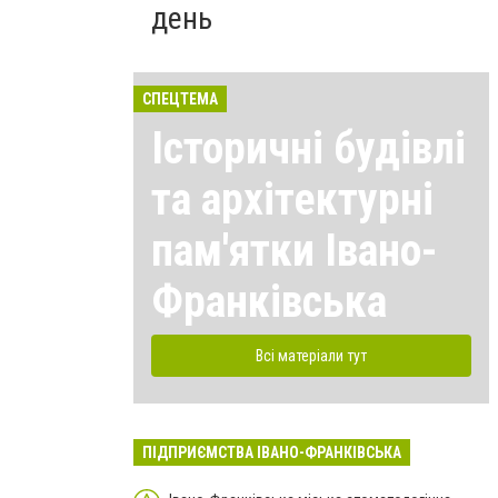
день
СПЕЦТЕМА
Історичні будівлі
та архітектурні
пам'ятки Івано-
Франківська
Всі матеріали тут
ПІДПРИЄМСТВА ІВАНО-ФРАНКІВСЬКА