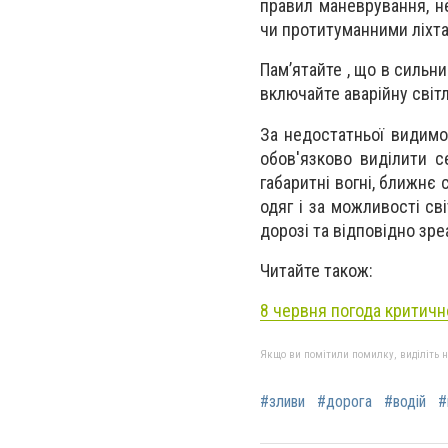
правил маневрування, н
чи протитуманними ліхт
Пам’ятайте , що в сильн
включайте аварійну світл
За недостатньої видимо
обов'язково виділити с
габаритні вогні, ближнє 
одяг і за можливості св
дорозі та відповідно зре
Читайте також:
8 червня погода критичн
Якщо ви помітили помилку, виділіть нео
#зливи
#дорога
#водій
#