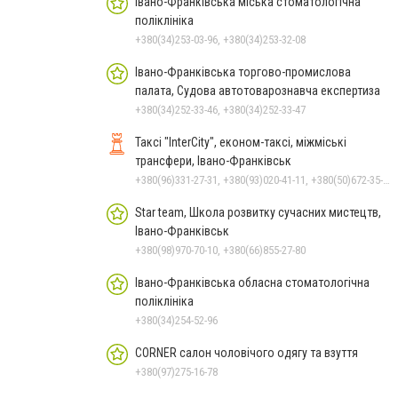
Івано-Франківська міська стоматологічна
поліклініка
+380(34)253-03-96, +380(34)253-32-08
Івано-Франківська торгово-промислова
палата, Судова автотоварознавча експертиза
+380(34)252-33-46, +380(34)252-33-47
Таксі "InterCity", економ-таксі, міжміські
трансфери, Івано-Франківськ
+380(96)331-27-31, +380(93)020-41-11, +380(50)672-35-28
Star team, Школа розвитку сучасних мистецтв,
Івано-Франківськ
+380(98)970-70-10, +380(66)855-27-80
Івано-Франківська обласна стоматологічна
поліклініка
+380(34)254-52-96
CORNER салон чоловічого одягу та взуття
+380(97)275-16-78