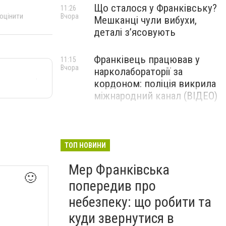
Що сталося у Франківську?
11:26
 оцінити
Вчора
Мешканці чули вибухи,
деталі з’ясовують
Франківець працював у
11:15
Вчора
нарколабораторії за
кордоном: поліція викрила
міжнародний канал (ВІДЕО)
ТОП НОВИНИ
Мер Франківська
🙂
попередив про
небезпеку: що робити та
куди звернутися в