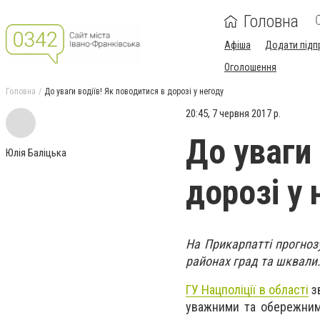
Головна
Афіша
Додати підп
Оголошення
Головна
До уваги водіїв! Як поводитися в дорозі у негоду
20:45, 7 червня 2017 р.
До уваги 
Юлія Баліцька
дорозі у 
На Прикарпатті прогнозу
районах град та шквали
ГУ Нацполіції в області
з
уважними та обережними