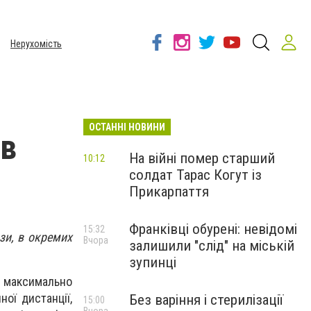
Нерухомість
ОСТАННІ НОВИНИ
 в
На війні помер старший
10:12
солдат Тарас Когут із
Прикарпаття
Франківці обурені: невідомі
15:32
зи, в окремих
Вчора
залишили "слід" на міській
зупинці
и максимально
ої дистанції,
Без варіння і стерилізації
15:00