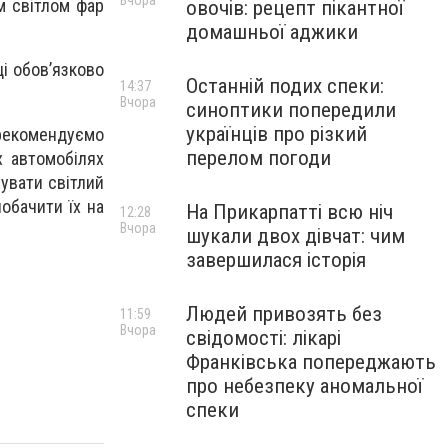
Вчора
м світлом фар
овочів: рецепт пікантної
домашньої аджики
ці обов’язково
Останній подих спеки:
14:37
Вчора
синоптики попередили
українців про різкий
 рекомендуємо
перелом погоди
х автомобілях
вувати світлий
обачити їх на
На Прикарпатті всю ніч
12:28
Вчора
шукали двох дівчат: чим
завершилася історія
Людей привозять без
11:59
Вчора
свідомості: лікарі
Франківська попереджають
про небезпеку аномальної
спеки