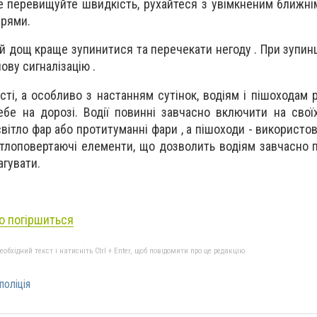
е перевищуйте швидкість, рухайтеся з увімкненим ближні
арями.
ий дощ краще зупинитися та перечекати негоду . При зупин
ову сигналізацію .
сті, а особливо з настанням сутінок, водіям і пішоходам
ебе на дорозі. Водії повинні завчасно включити на свої
світло фар або протитуманні фари , а пішоходи - використо
ітлоповертаючі елементи, що дозволить водіям завчасно п
агувати.
о погіршиться
бхідний текст і натисніть Ctrl + Enter, щоб повідомити про це редакцію
поліція