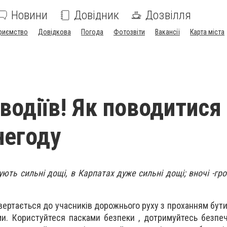
Новини
Довідник
Дозвілля
риємство
Довідкова
Погода
Фотозвіти
Вакансії
Карта міста
водіїв! Як поводитися
негоду
ють сильні дощі, в Карпатах дуже сильні дощі; вночі -гро
.
вертається до учасників дорожнього руху з проханням бут
. Користуйтеся пасками безпеки , дотримуйтесь безпечн