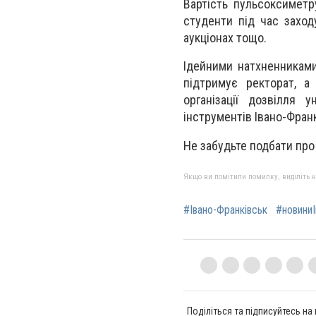
Вартість пульсоксиметр
студенти під час заход
аукціонах тощо.
Ідейними натхненниками 
підтримує ректорат, а
організації дозвілля 
інструментів Івано-Фран
Не забудьте подбати про
Якщо ви помітили помилку, виділіть нео
#Івано-Франківськ
#новиниІ
Поділіться та підписуйтесь на