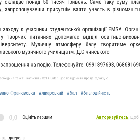
у складає понад 50 тисяч гривень. Саме таку суму пла
у, запропонувавши присутнім взяти участь в різноманітн
заходу є учасники студентської організації ЕМSA. Органі
 у творчих питаннях допомагає відділ освітньо-виховн
університету. Музичну атмосферу балу творитиме орк
ківського музичного училища ім. Д.Січинського.
 запрошення на подію. Телефонуйте: 0991897698, 06868169
бхідний текст і натисніть Ctrl + Enter, щоб повідомити про це редакцію
вано-Франківська
#лікарський
#бал
#благодійність
0,0
Оцініть першим
Авторизуйтесь
, щоб
 наші джерела