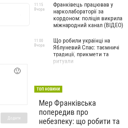
Франківець працював у
11:15
Вчора
нарколабораторії за
кордоном: поліція викрила
міжнародний канал (ВІДЕО)
Що робили українці на
11:00
Вчора
Яблуневий Спас: таємничі
традиції, прикмети та
ритуали
🙂
ТОП НОВИНИ
Мер Франківська
попередив про
Додати
небезпеку: що робити та