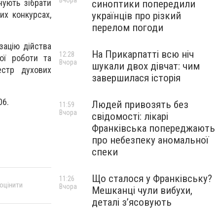
Вчора
нують зібрати
синоптики попередили
их конкурсах,
українців про різкий
перелом погоди
зацію дійства
На Прикарпатті всю ніч
12:28
ої роботи та
Вчора
шукали двох дівчат: чим
естр духових
завершилася історія
06.
Людей привозять без
11:59
Вчора
свідомості: лікарі
Франківська попереджають
про небезпеку аномальної
спеки
Що сталося у Франківську?
11:26
 оцінити
Вчора
Мешканці чули вибухи,
деталі з’ясовують