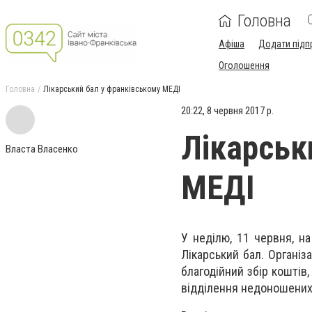
Головна
Афіша
Додати підп
Оголошення
Головна
Лікарський бал у франківському МЕДІ
20:22, 8 червня 2017 р.
Лікарськ
Власта Власенко
МЕДІ
У неділю, 11 червня, на
Лікарський бал. Організ
благодійний збір коштів
відділення недоношених д