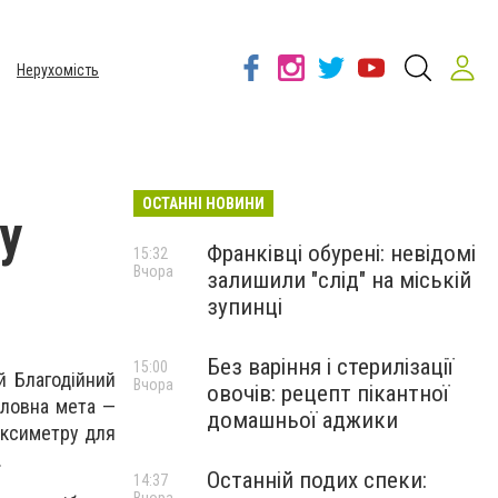
Нерухомість
ОСТАННІ НОВИНИ
у
Франківці обурені: невідомі
15:32
Вчора
залишили "слід" на міській
зупинці
Без варіння і стерилізації
15:00
й Благодійний
Вчора
овочів: рецепт пікантної
оловна мета —
домашньої аджики
оксиметру для
.
Останній подих спеки:
14:37