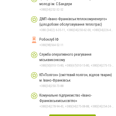
молоді ім. С.Бандери
+380(34)252-32-52
ДМП «Івано-Франківськтеплокомуненерго»
(цілодобове обслуговування теплотрас)
+380 (3422) 6-35-11, +380(34)250-62-00, +380(34)226-47-82
Робоклуб ІФ
+380(98)564-52-11
Служба оперативного реагування
міськвиконкому
+380(50)010-15-80, +380(67)010-15-80, +380(34)275-15-80, 15-80
КП«Полігон» (сміттєвий полігон, відлов тварин)
м. Івано-Франківськ
+380(34)250-73-88
Комунальне підприємство «Івано-
Франківськміськсвітло»
+380(34)278-94-43, +380(34)275-08-88, +380(34)254-24-63