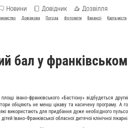
Новини
Довідник
Дозвілля
риємство
Довідкова
Погода
Фотозвіти
Вакансії
Карта міста
ий бал у франківськом
 площі івано-франківського «Бастіону» відбудеться други
атори обіцяють не менш цікаву та насичену програму. А г
, які використають для придбання дуже необхідного пульс
ітей Івано-Франківської обласної дитячої клінічної лікарні