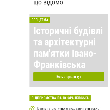
що відомо
СПЕЦТЕМА
Історичні будівлі
та архітектурні
пам'ятки Івано-
Франківська
Всі матеріали тут
ПІДПРИЄМСТВА ІВАНО-ФРАНКІВСЬКА
Центр патріотичного виховання учнівської