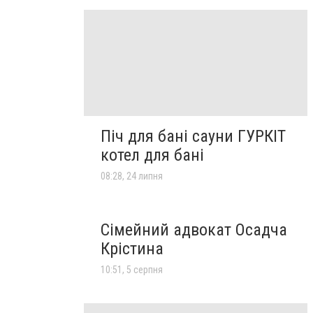
Піч для бані сауни ГУРКІТ
котел для бані
08:28, 24 липня
Сімейний адвокат Осадча
Крістина
10:51, 5 серпня