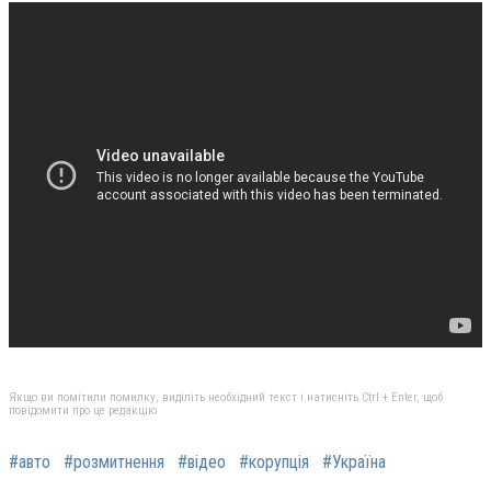
Якщо ви помітили помилку, виділіть необхідний текст і натисніть Ctrl + Enter, щоб
повідомити про це редакцію
#авто
#розмитнення
#відео
#корупція
#Україна