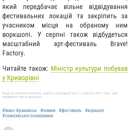
який передбачає вільне відвідування
фестивальних локацій та закріпить за
учасником місця на обраному ним
воркшопі. У серпні також відбудеться
масштабний арт-фестиваль Brave!
Factory.
Читайте також:
Міністр культури побував
у Криворівні
Якщо ви помітили помилку, виділіть необхідний текст і натисніть Ctrl + Enter, щоб
повідомити про це редакцію
#Івано-Франківськ
#новини
#фестиваль
#воркшоп
#сеансміськогосканування