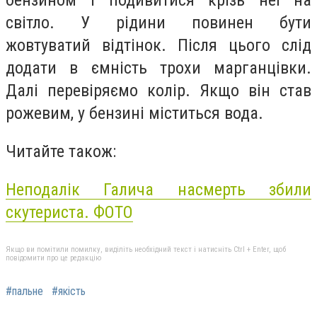
бензином і подивитися крізь неї на
світло. У рідини повинен бути
жовтуватий відтінок. Після цього слід
додати в ємність трохи марганцівки.
Далі перевіряємо колір. Якщо він став
рожевим, у бензині міститься вода.
Читайте також:
Неподалік Галича насмерть збили
скутериста. ФОТО
Якщо ви помітили помилку, виділіть необхідний текст і натисніть Ctrl + Enter, щоб
повідомити про це редакцію
#пальне
#якість