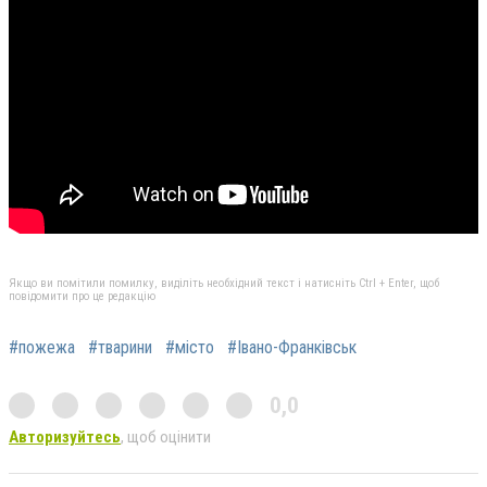
Якщо ви помітили помилку, виділіть необхідний текст і натисніть Ctrl + Enter, щоб
повідомити про це редакцію
#пожежа
#тварини
#місто
#Івано-Франківськ
0,0
Авторизуйтесь
, щоб оцінити