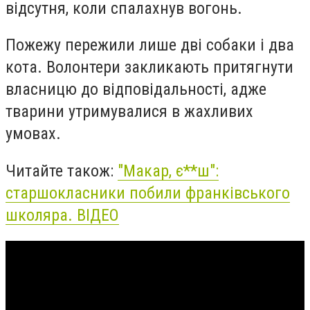
відсутня, коли спалахнув вогонь.
Пожежу пережили лише дві собаки і два
кота. Волонтери закликають притягнути
власницю до відповідальності, адже
тварини утримувалися в жахливих
умовах.
Читайте також:
"Макар, є**ш":
старшокласники побили франківського
школяра. ВІДЕО