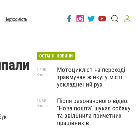
Нерухомість
ОСТАННІ НОВИНИ
ипали
Мотоцикліст на переході
17:40
Вчора
травмував жінку: у місті
ускладнений рух
Після резонансного відео:
16:58
Вчора
"Нова пошта" шукає собаку
та звільнила причетних
бук.
працівників