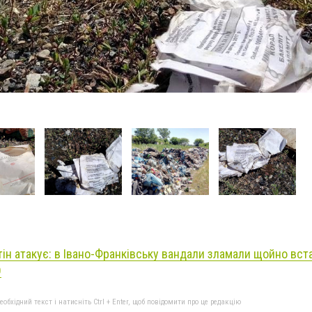
тін атакує: в Івано-Франківську вандали зламали щойно вст
О
бхідний текст і натисніть Ctrl + Enter, щоб повідомити про це редакцію