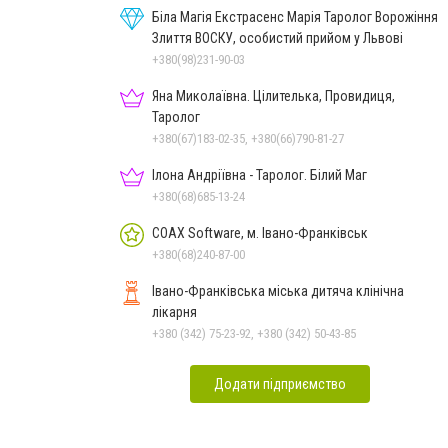
Біла Магія Екстрасенс Марія Таролог Ворожіння
Злиття ВОСКУ, особистий прийом у Львові
+380(98)231-90-03
Яна Миколаївна. Цілителька, Провидиця,
Таролог
+380(67)183-02-35, +380(66)790-81-27
Ілона Андріївна - Таролог. Білий Маг
+380(68)685-13-24
COAX Software, м. Івано-Франківськ
+380(68)240-87-00
Івано-Франківська міська дитяча клінічна
лікарня
+380 (342) 75-23-92, +380 (342) 50-43-85
Додати підприємство