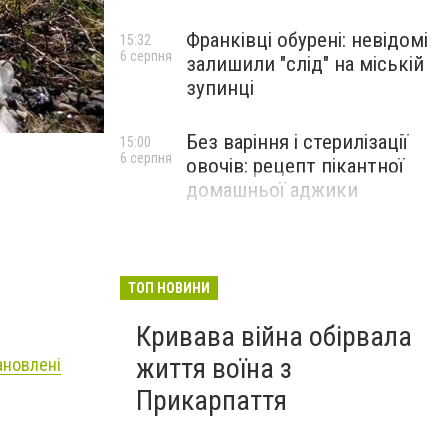
Франківці обурені: невідомі
15:32
6 серпня
залишили "слід" на міській
зупинці
Без варіння і стерилізації
15:00
6 серпня
овочів: рецепт пікантної
домашньої аджики
ТОП НОВИНИ
Кривава війна обірвала
життя воїна з
ановлені
Прикарпаття