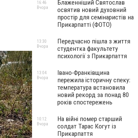
Блаженніший Святослав
16:46
Вчора
освятив новий духовний
простір для семінаристів на
Прикарпатті (ФОТО)
Передчасно пішла з життя
13:30
Вчора
студентка факультету
психології з Прикарпаття
Івано-Франківщина
13:04
Вчора
пережила історичну спеку:
температура встановила
новий рекорд за понад 80
років спостережень
На війні помер старший
10:12
Вчора
солдат Тарас Когут із
Прикарпаття