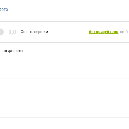
фото
0,0
Оцініть першим
Авторизуйтесь
, щоб
 наші джерела