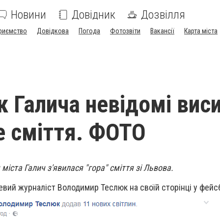
Новини
Довідник
Дозвілля
риємство
Довідкова
Погода
Фотозвіти
Вакансії
Карта міста
к Галича невідомі вис
е сміття. ФОТО
я міста Галич з'явилася "гора" сміття зі Львова.
евий журналіст Володимир Теслюк на своїй сторінці у фейс