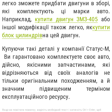
легко зможете придбати двигуни в зборі,
які комплектують ці марки авто.
Наприклад,
купити двигун ЗМЗ-405
або
іншої модифікації також легко, як
купити
блок цилиндрів
на цей двигун.
Купуючи такі деталі у компанії Статус-М,
Ви гарантовано комплектуете своє авто,
дійсно, якісними запчастинами, які
відрізняються від своїх аналогів не
тільки оригінальним походженням, а й
значним підвищеним терміном
експлуатаційного ресурсу.
Якщо ви помітили помилку, виділіть необхідний текст і натисніть Ctrl + Enter, щоб