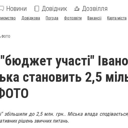
Новини
Довідник
Дозвілля
риємство
Довідкова
Погода
Фотозвіти
Вакансії
Карта міста
нь.ФОТО
 "бюджет участі" Івано
ька становить 2,5 міл
.ФОТО
" збільшили до 2,5 млн. грн.. Міська влада сподівається
ативних рішень звичних питань.