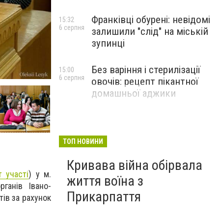
Франківці обурені: невідомі
15:32
6 серпня
залишили "слід" на міській
зупинці
Без варіння і стерилізації
15:00
6 серпня
овочів: рецепт пікантної
домашньої аджики
ТОП НОВИНИ
Кривава війна обірвала
 участі
) у м.
життя воїна з
ганів Івано-
Прикарпаття
тів за рахунок