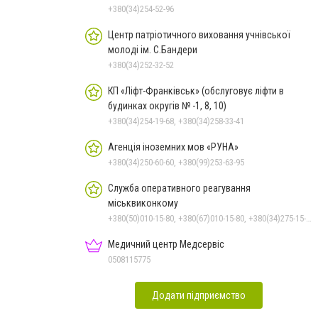
+380(34)254-52-96
Центр патріотичного виховання учнівської
молоді ім. С.Бандери
+380(34)252-32-52
КП «Ліфт-Франківськ» (обслуговує ліфти в
будинках округів № -1, 8, 10)
+380(34)254-19-68, +380(34)258-33-41
Агенція іноземних мов «РУНА»
+380(34)250-60-60, +380(99)253-63-95
Служба оперативного реагування
міськвиконкому
+380(50)010-15-80, +380(67)010-15-80, +380(34)275-15-80, 15-80
Медичний центр Медсервіс
0508115775
Додати підприємство