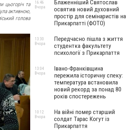
Блаженніший Святослав
16:46
ли цьогоріч та
Вчора
освятив новий духовний
була активною,
простір для семінаристів на
міський голова
Прикарпатті (ФОТО)
Передчасно пішла з життя
13:30
Вчора
студентка факультету
психології з Прикарпаття
Івано-Франківщина
13:04
Вчора
пережила історичну спеку:
температура встановила
новий рекорд за понад 80
років спостережень
На війні помер старший
10:12
Вчора
солдат Тарас Когут із
Прикарпаття