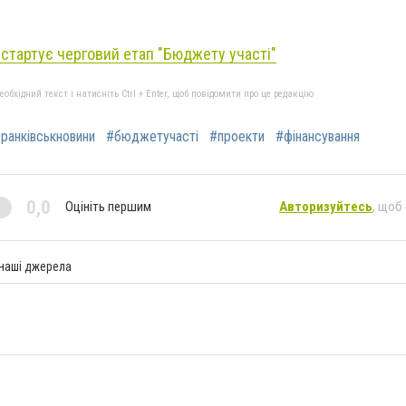
 стартує черговий етап "Бюджету участі"
бхідний текст і натисніть Ctrl + Enter, щоб повідомити про це редакцію
ранківськновини
#бюджетучасті
#проекти
#фінансування
0,0
Оцініть першим
Авторизуйтесь
, щоб
 наші джерела