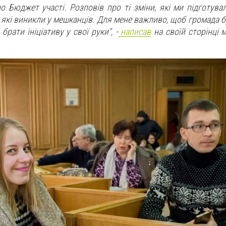
о Бюджет участі. Розповів про ті зміни, які ми підготува
, які виникли у мешканців. Для мене важливо, щоб громада 
рати ініціативу у свої руки", -
написав
на своїй сторінці 