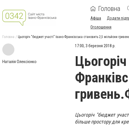
Головна
Афіша
Додати підп
Оголошення
Головна
Цьогоріч "бюджет участі" Івано-Франківська становить 2,5 мільйони гриве
17:00, 3 березня 2018 р.
Цьогоріч
Наталія Олексієнко
Франківс
гривень
Цьогоріч "бюджет участі
більше простору для кре