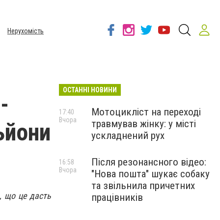
Нерухомість
ОСТАННІ НОВИНИ
-
Мотоцикліст на переході
17:40
Вчора
травмував жінку: у місті
ьйони
ускладнений рух
Після резонансного відео:
16:58
Вчора
"Нова пошта" шукає собаку
та звільнила причетних
, що це дасть
працівників