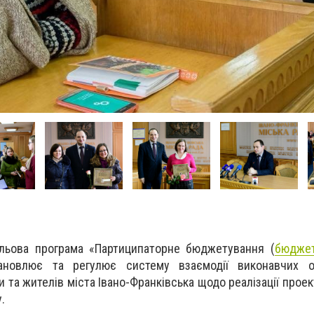
ільова програма «Партиципаторне бюджетування (
бюджет
тановлює та регулює систему взаємодії виконавчих ор
и та жителів міста Івано-Франківська щодо реалізації проек
.