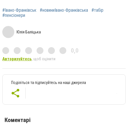
#Івано-Франківськ
#новиниІвано-Франківська
#табір
#пенсіонери
Юлія Баліцька
0,0
Авторизуйтесь
, щоб оцінити
Поділіться та підписуйтесь на наші джерела
Коментарі