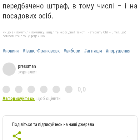
передбачено штраф, в тому числі – і на
посадових осіб.
Якщо ви помітили помилку, виділіть необхідний текст і натисніть Ctrl + Enter, щоб
повідомити про це редакцію
#новини
#Івано-Франківськ
#вибори
#агітація
#порушення
pressman
журналіст
0,0
Авторизуйтесь
, щоб оцінити
Поділіться та підписуйтесь на наші джерела