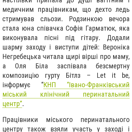
настільки припала до душі вагітним і
медичним працівникам, що дехто ледь
стримував сльози. Родзинкою вечора
стала юна співачка Софія Гарматюк, яка
виконувала пісні під гітару. Додали
шарму заходу і виступи дітей: Вероніка
Негребецька читала щирі вірші про маму,
а Оля Біла заспівала безсмертну
композицію гурту Бітлз – Let it be,
інформує “
КНП “Івано-Франківський
міський клінічний перинатальний
центр”
.
Працівники міського перинатального
центру також взяли участь у заході і