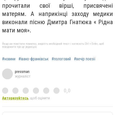
прочитали свої вірші, присвячені
матерям. А наприкінці заходу медики
виконали пісню Дмитра Гнатюка « Рідна
мати моя».
Якщо ви помітили помилку, виділіть необхідний текст і натисніть Ctrl + Enter, щоб
повідомити про це редакцію
#новини
#івано-франківськ
#пологовий
#вечір поезії
pressman
журналіст
0,0
Авторизуйтесь
, щоб оцінити