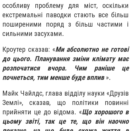
особливу проблему для міст, оскільки
екстремальні паводки стають все більш
поширеними поряд з більш частими і
сильними засухами.
Кроутер сказав: «
Ми абсолютно не готові
до цього. Планування зміни клімату має
розпочатися вчора. Чим раніше це
почнеться, тим менше буде вплив
».
Майк Чайлдс, глава відділу науки «Друзів
Землі», сказав, що політики повинні
прийняти це до відома. «
Що хорошого в
цьому звіті, так це те, що він наочно
показує, на що буде схожа життя в