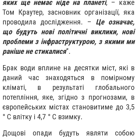
яких ще немає ніде на планеті
, – каже
Том Краутер, засновник організації, яка
проводила дослідження. –
Це означає,
що будуть нові політичні виклики, нові
проблеми з інфраструктурою, з якими ми
раніше не стикалися
”.
Брак води вплине на десятки міст, які в
даний час знаходяться в помірному
кліматі, в результаті глобального
потепління, яке, згідно з прогнозами, в
європейських містах становитиме до 3,5
° C влітку і 4,7 ° C взимку.
Дощові опади будуть являти собою