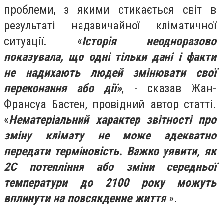
проблеми, з якими стикається світ в
результаті надзвичайної кліматичної
ситуації. «
І
сторія неодноразово
показувала, що одні тільки дані і факти
не надихають людей змінювати свої
переконання або дії»
, - сказав Жан-
Франсуа Бастен, провідний автор статті.
«
Нематеріальний характер звітності про
зміну клімату не може адекватно
передати терміновість. Важко уявити, як
2C потепління або зміни середньої
температури до 2100 року можуть
вплинути на повсякденне життя
».