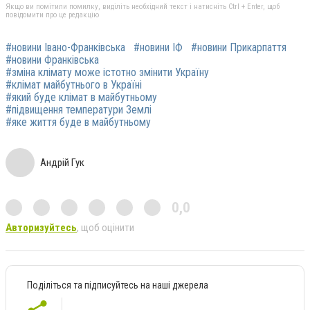
Якщо ви помітили помилку, виділіть необхідний текст і натисніть Ctrl + Enter, щоб
повідомити про це редакцію
#новини Івано-Франківська
#новини ІФ
#новини Прикарпаття
#новини Франківська
#зміна клімату може істотно змінити Україну
#клімат майбутнього в Україні
#який буде клімат в майбутньому
#підвищення температури Землі
#яке життя буде в майбутньому
Андрій Гук
0,0
Авторизуйтесь
, щоб оцінити
Поділіться та підписуйтесь на наші джерела