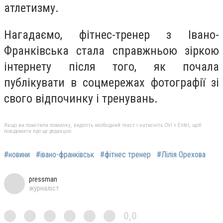
атлетизму.
Нагадаємо, фітнес-тренер з Івано-
Франківська стала справжньою зіркою
інтернету після того, як почала
публікувати в соцмережах фотографії зі
свого відпочинку і тренувань.
Якщо ви помітили помилку, виділіть необхідний текст і натисніть Ctrl + Enter, щоб
повідомити про це редакцію
#новини
#івано-франківськ
#фітнес тренер
#Лілія Орехова
pressman
журналіст
0,0