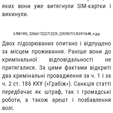
яких вони уже витягнули SIM-картки і
викинули.
67881995_3206617222712229_229390715765915648_n.jpg
Двох підозрюваних опитано і відпущено
за місцем проживання. Раніше вони до
кримінальної відповідальності не
притягалися. За цими фактами відкриті
два кримінальні провадження за ч. 1 і за
ч. 2 ст. 186 ККУ («Грабіж»). Санкція статті
передбачає як штраф, так і громадські
роботи, а також арешт і позбавлення
волі.