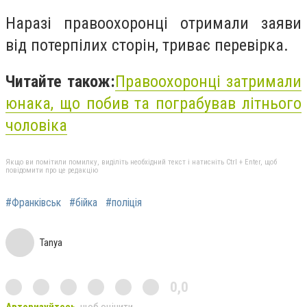
Наразі правоохоронці отримали заяви
від потерпілих сторін, триває перевірка.
Читайте також:
Правоохоронці затримали
юнака, що побив та пограбував літнього
чоловіка
Якщо ви помітили помилку, виділіть необхідний текст і натисніть Ctrl + Enter, щоб
повідомити про це редакцію
#Франківськ
#бійка
#поліція
Tanya
0,0
Авторизуйтесь
, щоб оцінити