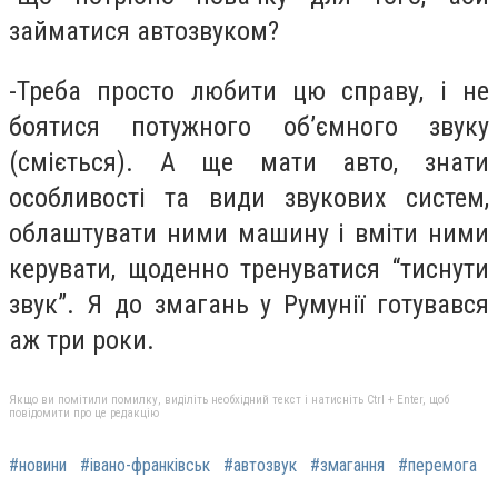
займатися автозвуком?
-Треба просто любити цю справу, і не
боятися потужного об’ємного звуку
(сміється). А ще мати авто, знати
особливості та види звукових систем,
облаштувати ними машину і вміти ними
керувати, щоденно тренуватися “тиснути
звук”. Я до змагань у Румунії готувався
аж три роки.
Якщо ви помітили помилку, виділіть необхідний текст і натисніть Ctrl + Enter, щоб
повідомити про це редакцію
#новини
#івано-франківськ
#автозвук
#змагання
#перемога