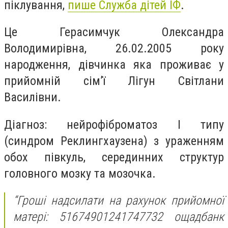
піклування,
пише Служба дітей ІФ
.
Це Герасимчук Олександра
Володимирівна, 26.02.2005 року
народження, дівчинка яка проживає у
прийомній сім’ї Лігун Світлани
Василівни.
Діагноз: нейрофіброматоз I типу
(синдром Реклингхаузена) з ураженням
обох півкуль, серединних структур
головног
о мозку та мозочка.
“Гроші надсилати на рахунок прийомної
матері: 51674901241747732 ощадбанк