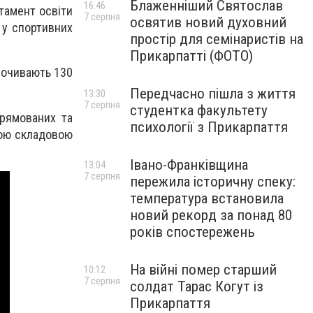
Блаженніший Святослав
16:46
тамент освіти
7 серпня
освятив новий духовний
 у спортивних
простір для семінаристів на
Прикарпатті (ФОТО)
дпочивають 130
Передчасно пішла з життя
13:30
7 серпня
студентка факультету
прямованих та
психології з Прикарпаття
мною складовою
Івано-Франківщина
13:04
7 серпня
пережила історичну спеку:
температура встановила
новий рекорд за понад 80
років спостережень
На війні помер старший
10:12
7 серпня
солдат Тарас Когут із
Прикарпаття