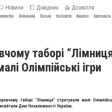
Новини
Довідник
Дозвілля
риємство
Довідкова
Погода
Фотозвіти
Вакансії
Карта міста
вчому таборі “Лімниц
алі Олімпійські ігри
ровчому таборі "Лімниця" стратували малі Олімпійсь
рисвятили Дню Незалежності України.