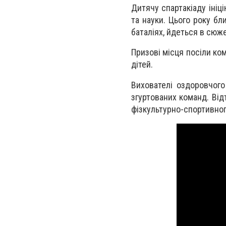
Дитячу спартакіаду ініц
та науки. Цього року бл
баталіях, йдеться в сюж
Призові місця посіли ко
дітей.
Вихователі оздоровчого
згуртованих команд. Від
фізкультурно-спортивног