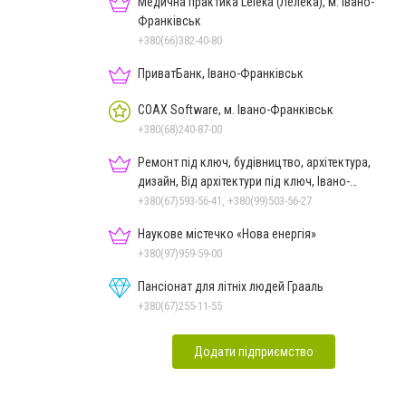
Медична практика Leleka (Лелека), м. Івано-
Франківськ
+380(66)382-40-80
ПриватБанк, Івано-Франківськ
COAX Software, м. Івано-Франківськ
+380(68)240-87-00
Ремонт під ключ, будівництво, архітектура,
дизайн, Від архітектури під ключ, Івано-
Франківськ
+380(67)593-56-41, +380(99)503-56-27
Наукове містечко «Нова енергія»
+380(97)959-59-00
Пансіонат для літніх людей Грааль
+380(67)255-11-55
Додати підприємство