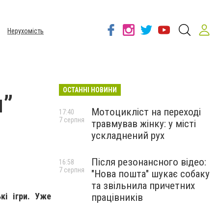
Нерухомість
ОСТАННІ НОВИНИ
я”
Мотоцикліст на переході
17:40
7 серпня
травмував жінку: у місті
ускладнений рух
Після резонансного відео:
16:58
7 серпня
"Нова пошта" шукає собаку
та звільнила причетних
кі ігри. Уже
працівників