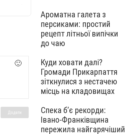
Ароматна галета з
персиками: простий
рецепт літньої випічки
до чаю
Куди ховати далі?
🙂
Громади Прикарпаття
зіткнулися з нестачею
місць на кладовищах
Спека б’є рекорди:
Додати
Івано-Франківщина
пережила найгарячіший