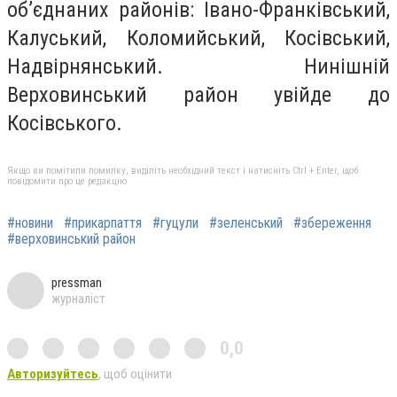
об’єднаних районів: Івано-Франківський,
Калуський, Коломийський, Косівський,
Надвірнянський. Нинішній
Верховинський район увійде до
Косівського.
Якщо ви помітили помилку, виділіть необхідний текст і натисніть Ctrl + Enter, щоб
повідомити про це редакцію
#новини
#прикарпаття
#гуцули
#зеленський
#збереження
#верховинський район
pressman
журналіст
0,0
Авторизуйтесь
, щоб оцінити