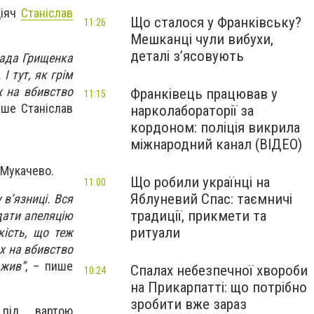
діяч
Станіслав
Що сталося у Франківську?
11:26
Мешканці чули вибухи,
деталі з’ясовують
Влада Грищенка
І тут, як грім
х на вбивство
Франківець працював у
11:15
ише Станіслав
нарколабораторії за
кордоном: поліція викрила
міжнародний канал (ВІДЕО)
 Мукачево.
Що робили українці на
11:00
Яблуневий Спас: таємничі
 в’язниці. Вся
традиції, прикмети та
дати апеляцію
ритуали
кість, що теж
ах на вбивство
 жив”
, – пише
Спалах небезпечної хвороби
10:24
на Прикарпатті: що потрібно
зробити вже зараз
під вартою