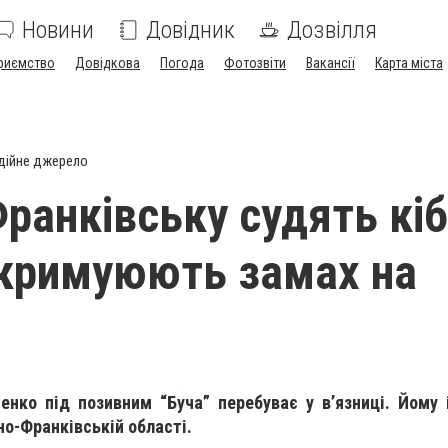
Новини
Довідник
Дозвілля
риємство
Довідкова
Погода
Фотозвіти
Вакансії
Карта міста
дійне джерело
Франківську судять кі
інкримуюють замах на
енко під позивним “Буча” перебуває у в’язниці. Йому 
но-Франківській області.