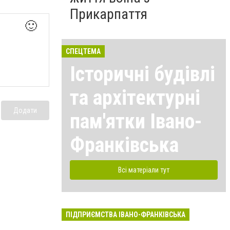
Прикарпаття
🙂
СПЕЦТЕМА
Історичні будівлі
та архітектурні
Додати
пам'ятки Івано-
Франківська
Всі матеріали тут
ПІДПРИЄМСТВА ІВАНО-ФРАНКІВСЬКА