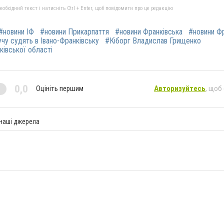
бхідний текст і натисніть Ctrl + Enter, щоб повідомити про це редакцію
#новини ІФ
#новини Прикарпаття
#новини Франківська
#новини Ф
учу судять в Івано-Франківську
#Кіборг Владислав Грищенко
ківської області
0,0
Оцініть першим
Авторизуйтесь
, щоб
 наші джерела