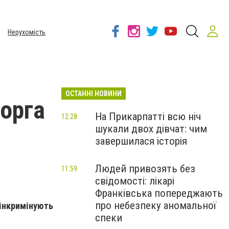
Нерухомість
ОСТАННІ НОВИНИ
борга
На Прикарпатті всю ніч
12:28
шукали двох дівчат: чим
завершилася історія
Людей привозять без
11:59
свідомості: лікарі
Франківська попереджають
про небезпеку аномальної
інкримінують
спеки