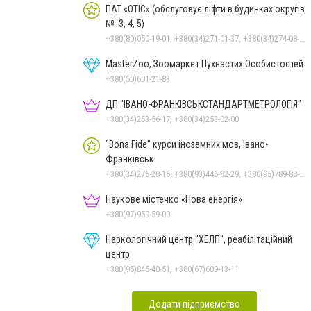
ПАТ «ОТІС» (обслуговує ліфти в будинках округів
№ -3, 4, 5)
+380(80)050-19-01, +380(34)271-01-37, +380(34)274-08-40
MasterZoo, Зоомаркет Пухнастих Особистостей
+380(50)601-21-83
ДП "ІВАНО-ФРАНКІВСЬК­СТАНДАРТ­МЕТРОЛОГІЯ"
+380(34)253-56-17, +380(34)253-02-00
"Bona Fide" курси іноземних мов, Івано-
Франківськ
+380(34)275-28-15, +380(93)446-82-29, +380(95)789-88-14, +380(67)343-02-99
Наукове містечко «Нова енергія»
+380(97)959-59-00
Наркологічний центр "ХЕЛП", реабілітаційний
центр
+380(95)845-40-51, +380(67)609-13-11
Додати підприємство