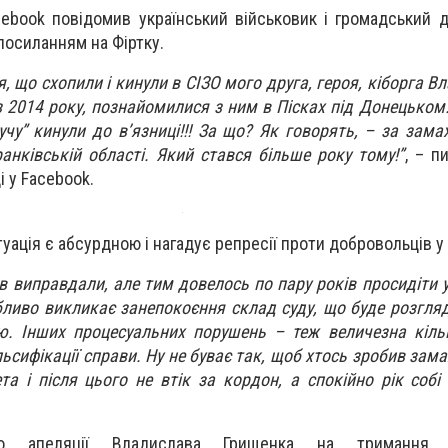
ebook повідомив український військовик і громадський 
посиланням на Фіртку.
ся, що схопили і кинули в СІЗО мого друга, героя, кіборга 
з 2014 року, познайомилися з ним в Пісках під Донецьком. 
учу” кинули до в’язниці!!! За що? Як говорять, – за зама
анківській області. Який стався більше року тому!”
, – п
і у Facebook.
туація є абсурдною і нагадує репресії проти добровольців у
ів виправдали, але тим довелось по пару років просидіти у
бливо викликає занепокоєння склад суду, що буде розгля
ю. Інших процесуальних порушень – теж величезна кіль
ьсифікації справи. Ну не буває так, щоб хтось зробив зам
та і після цього не втік за кордон, а спокійно рік собі
о апеляції Владислава Грищенка на тримання 