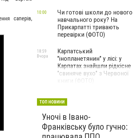
Чи готові школи до нового
10:00
ння саперів,
навчального року? На
Прикарпатті тривають
перевірки (ФОТО)
Карпатський
18:59
Вчора
"інопланетянин" у лісі: у
Карпатах знайшли рідкісне
"свиняче вухо" з Червоної
книги (ФОТО)
ТОП НОВИНИ
Уночі в Івано-
Франківську було гучно:
працювала ППО