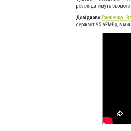
розглядатимуть сьомого 
Довідково.
Грищенко Вл
сержант 95 АЕМБр, в ми