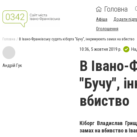
Головна
Афіша
Додати підп
Оголошення
Головна
В Івано-Франківську судять кіборга "Бучу", інкримуюють замах на вбиство
10:36, 5 жовтня 2019 р.
На
В Івано-
Андрій Гук
"Бучу", 
вбиство
Кіборг Владислав Грищ
замах на вбивство в Іва