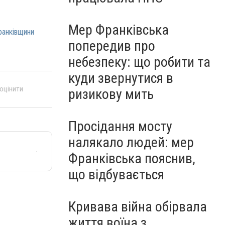
Мер Франківська
ранківщини
попередив про
небезпеку: що робити та
куди звернутися в
 оцінити
ризикову мить
Просідання мосту
налякало людей: мер
Франківська пояснив,
що відбувається
Кривава війна обірвала
життя воїна з