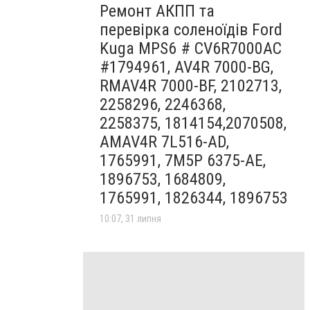
Ремонт АКПП та
перевірка соленоїдів Ford
Kuga MPS6 # CV6R7000AC
#1794961, AV4R 7000-BG,
RMAV4R 7000-BF, 2102713,
2258296, 2246368,
2258375, 1814154,2070508,
AMAV4R 7L516-AD,
1765991, 7M5P 6375-AE,
1896753, 1684809,
1765991, 1826344, 1896753
10:07, 31 липня