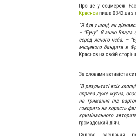
Про це у соцмережі Fac
Краснов
пише 0342.ua з 
“Я був у шоці, як дізнав
– “Бучу”. Я знаю Влада 
серед ясного неба, – “Б
місцевого бандита в Фр
Краснов на своїй сторінц
За словами активіста си
“В результаті всіх хлопц
справа дуже мутна, осо
на тримання під варто
говорить на користь фал
кримінального авторите
громадський діяч.
Судове засідання п