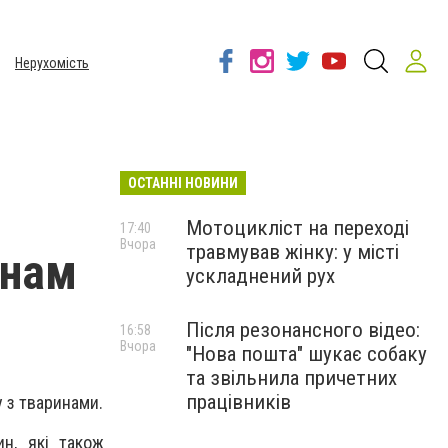
Нерухомість
ОСТАННІ НОВИНИ
Мотоцикліст на переході
17:40
Вчора
травмував жінку: у місті
инам
ускладнений рух
Після резонансного відео:
16:58
Вчора
"Нова пошта" шукає собаку
та звільнила причетних
працівників
у з тваринами.
ин, які також