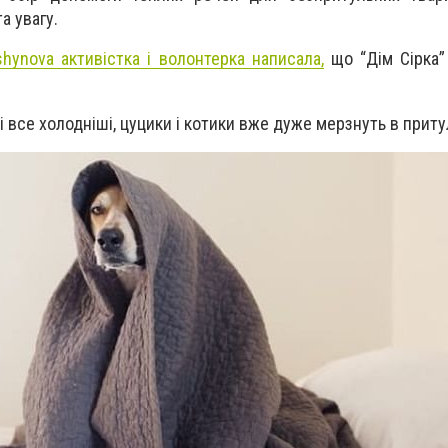
а увагу.
shynova активістка і волонтерка написала,
що “Дім Сірка”
і все холодніші, цуцики і котики вже дуже мерзнуть в приту