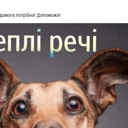
домога потрібна! Допоможи!