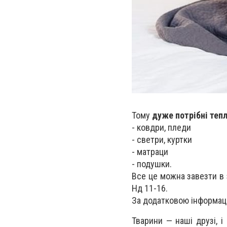
Тому
дуже потрібні теплі
- ковдри, пледи
- светри, куртки
- матраци
- подушки.
Все це можна завезти в з
Нд 11-16.
За додатковою інформац
Тварини — наші друзі, і