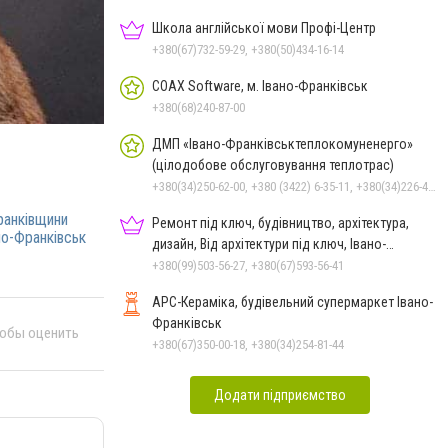
Школа англійської мови Профі-Центр
+380(67)732-59-29, +380(50)434-16-14
COAX Software, м. Івано-Франківськ
+380(68)240-87-00
ДМП «Івано-Франківськтеплокомуненерго»
(цілодобове обслуговування теплотрас)
+380(34)250-62-00, +380 (3422) 6-35-11, +380(34)226-47-82
ранківщини
Ремонт під ключ, будівництво, архітектура,
но-Франківськ
дизайн, Від архітектури під ключ, Івано-
Франківськ
+380(99)503-56-27, +380(67)593-56-41
АРС-Кераміка, будівельний супермаркет Івано-
Франківськ
тобы оценить
+380(67)350-00-18, +380(34)254-81-44
Додати підприємство