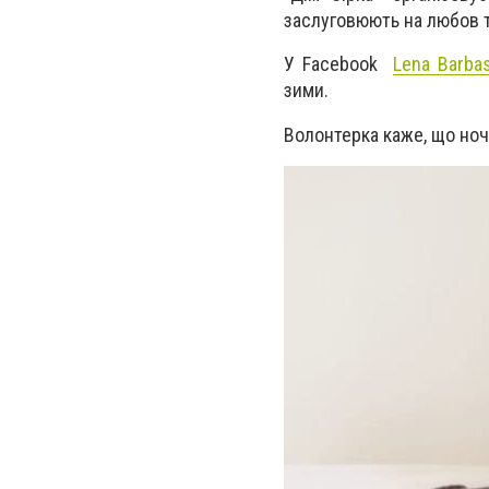
заслуговюють на любов т
У Facebook
Lena Barba
зими.
Волонтерка каже, що н
оч