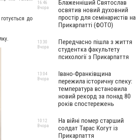
Блаженніший Святослав
16:46
Вчора
освятив новий духовний
простір для семінаристів на
 готується до
Прикарпатті (ФОТО)
лку
.
Передчасно пішла з життя
13:30
Вчора
студентка факультету
психології з Прикарпаття
Івано-Франківщина
13:04
Вчора
пережила історичну спеку:
температура встановила
новий рекорд за понад 80
років спостережень
На війні помер старший
10:12
Вчора
солдат Тарас Когут із
Прикарпаття