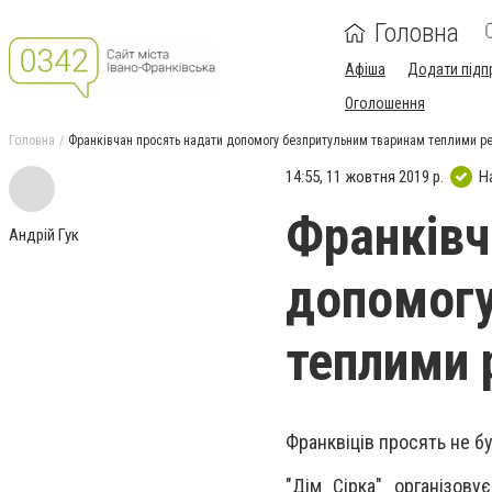
Головна
Афіша
Додати підп
Оголошення
Головна
Франківчан просять надати допомогу безпритульним тваринам теплими р
14:55, 11 жовтня 2019 р.
Н
Франківч
Андрій Гук
допомогу
теплими 
Франквіців просять не б
"Дім Сірка" організов