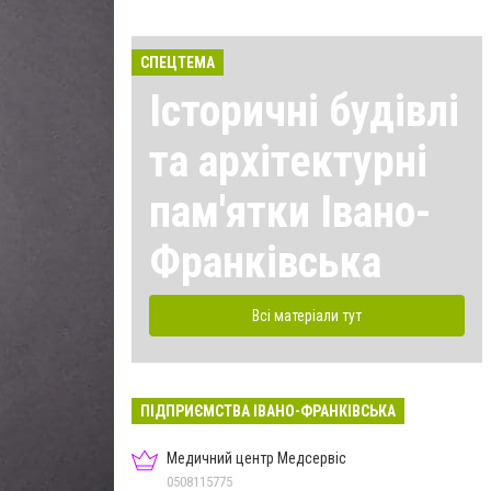
СПЕЦТЕМА
Історичні будівлі
та архітектурні
пам'ятки Івано-
Франківська
Всі матеріали тут
ПІДПРИЄМСТВА ІВАНО-ФРАНКІВСЬКА
Медичний центр Медсервіс
0508115775