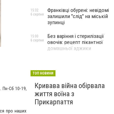
Франківці обурені: невідомі
15:32
6 серпня
залишили "слід" на міській
зупинці
Без варіння і стерилізації
15:00
6 серпня
овочів: рецепт пікантної
домашньої аджики
ТОП НОВИНИ
Кривава війна обірвала
. Пн-Сб 10-19,
життя воїна з
Прикарпаття
ися про наших