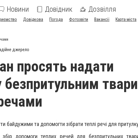
Новини
Довідник
Дозвілля
риємство
Довідкова
Погода
Фотозвіти
Вакансії
Карта міста
ечами
адійне джерело
ан просять надати
 безпритульним твар
речами
ути байдужими та допомогти зібрати теплі речі для притулк
ує збір допомоги теплих речей для безпритульних твар