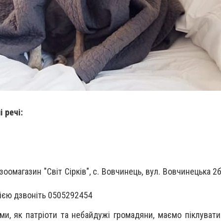
 речі:
оомагазин "Світ Сірків", с. Вовчинець, вул. Вовчинецька 2б
ією дзвоніть 0505292454
 ми, як патріоти та небайдужі громадяни, маємо піклуват