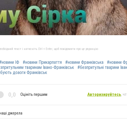
бхідний текст і натисніть Ctrl + Enter, щоб повідомити про це редакцію
#новини ІФ
#новини Прикарпаття
#новини Франківська
#новини Ф
зпритульним тваринам Івано-Франківськ
#безпритульні тварини Іва
ебують доаоги Франківськ
0,0
Оцініть першим
Авторизируйтесь
, ч
 наші джерела