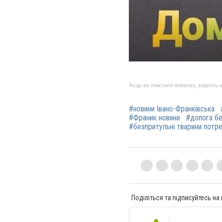
Якщо ви помітили помилку, виділіть нео
#новини Івано-Франківська
#Франик новини
#допога бе
#безпритульні тварини потр
Поділіться та підписуйтесь на