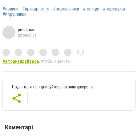
#новини
#прикарпаття
#перевізники
#поліція
#перевірка
#порушники
pressman
журналіст
0,0
Авторизируйтесь
, чтобы оценить
Поділіться та підписуйтесь на наші джерела
Коментарі