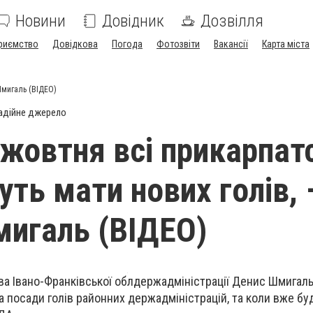
Новини
Довідник
Дозвілля
риємство
Довідкова
Погода
Фотозвіти
Вакансії
Карта міста
Шмигаль (ВІДЕО)
адійне джерело
 жовтня всі прикарпат
ть мати нових голів, 
игаль (ВІДЕО)
а Івано-Франківської облдержадміністрації Денис Шмигаль 
а посади голів районних держадміністрацій, та коли вже бу