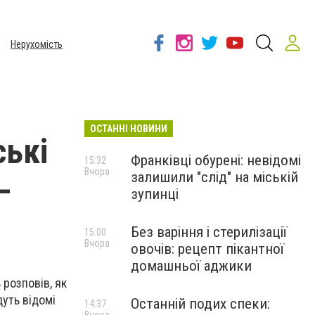
Нерухомість
ОСТАННІ НОВИНИ
ські
Франківці обурені: невідомі
15:32
Вчора
залишили "слід" на міській
–
зупинці
Без варіння і стерилізації
15:00
Вчора
овочів: рецепт пікантної
домашньої аджики
розповів, як
дуть відомі
Останній подих спеки:
14:37