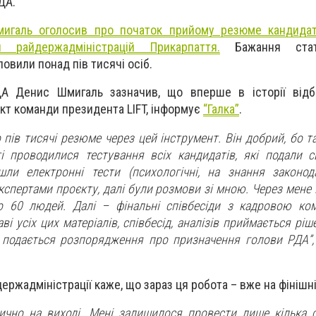
ДА.
игаль оголосив про початок прийому резюме кандидат
и райдержадміністрацій Прикарпаття.
Бажання стат
овили понад пів тисячі осіб.
ДА Денис Шмигаль зазначив, що вперше в історії відб
кт команди президента LIFT, інформує
“Галка”
.
пів тисячі резюме через цей інструмент. Він добрий, бо т
 проводилися тестування всіх кандидатів, які подали 
шли електронні тести (психологічні, на знання законод
експертами проєкту, далі були розмови зі мною. Через мене 
 60 людей. Далі – фінальні співбесіди з кадровою ком
аві усіх цих матеріалів, співбесід, аналізів приймається ріш
 подається розпорядження про призначення голови РДА”,
ержадміністрації каже, що зараз ця робота – вже на фінішні
ично на виході. Мені залишилося провести лише кілька с