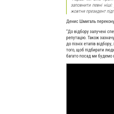
заповнити певні ніші:
жовтня президент підп
Денис Шмигаль переконує
“До відбору залучені спе
репутацію. Також зазначу
до пізніх етапів відбору
того, щоб підбирати люде
багато посад ми будемо 