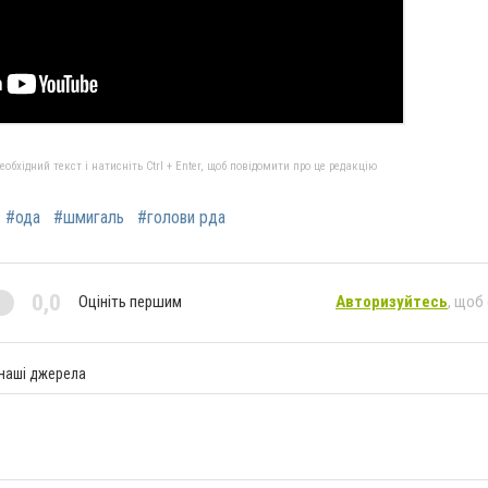
бхідний текст і натисніть Ctrl + Enter, щоб повідомити про це редакцію
#ода
#шмигаль
#голови рда
0,0
Оцініть першим
Авторизуйтесь
, щоб
 наші джерела