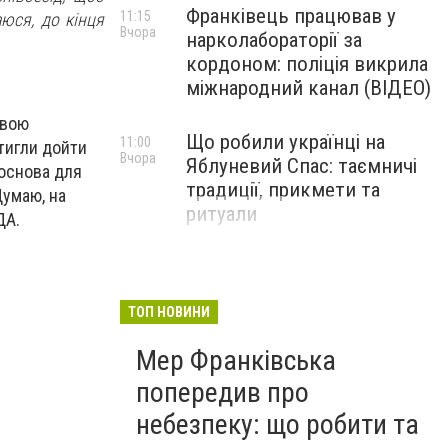
Франківець працював у
11:15
аюся, до кінця
Вчора
нарколабораторії за
кордоном: поліція викрила
міжнародний канал (ВІДЕО)
свою
Що робили українці на
11:00
стигли дойти
Вчора
Яблуневий Спас: таємничі
 основа для
традиції, прикмети та
Думаю, на
ритуали
ДА.
ТОП НОВИНИ
Мер Франківська
попередив про
небезпеку: що робити та