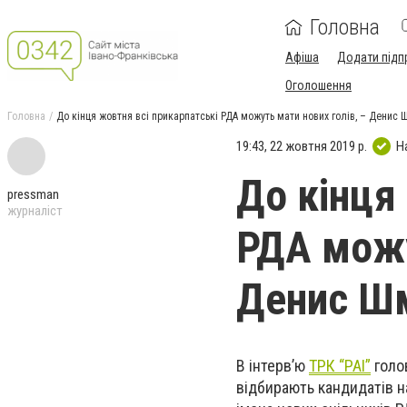
Головна
Афіша
Додати підп
Оголошення
Головна
До кінця жовтня всі прикарпатські РДА можуть мати нових голів, – Денис 
19:43, 22 жовтня 2019 р.
Н
До кінця
pressman
журналіст
РДА можу
Денис Шм
В інтерв’ю
ТРК “РАІ”
голов
відбирають кандидатів н