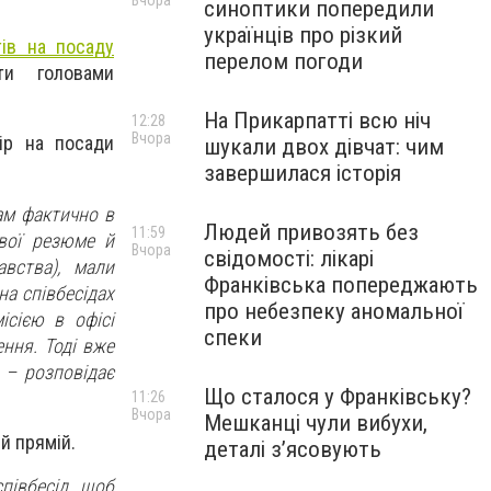
Вчора
синоптики попередили
українців про різкий
ів на посаду
перелом погоди
и головами
На Прикарпатті всю ніч
12:28
Вчора
ір на посади
шукали двох дівчат: чим
завершилася історія
ам фактично в
Людей привозять без
11:59
свої резюме й
Вчора
свідомості: лікарі
авства), мали
Франківська попереджають
на співбесідах
про небезпеку аномальної
ісією в офісі
спеки
ення. Тоді вже
 – розповідає
Що сталося у Франківську?
11:26
Вчора
Мешканці чули вибухи,
й прямій.
деталі з’ясовують
півбесід, щоб