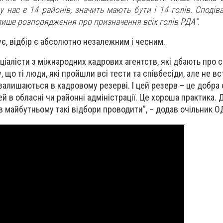
 у нас є 14 районів, значить мають бути і 14 голів. Сподів
ише розпорядження про призначення всіх голів РДА”.
, відбір є абсолютно незалежним і чесним.
ціалісти з міжнародних кадрових агентств, які дбають про 
, що ті люди, які пройшли всі тести та співбесіди, але не в
, залишаються в кадровому резерві. І цей резерв – це добра
й в обласні чи районні адміністрації. Це хороша практика. 
в майбутньому такі відбори проводити”, – додав очільник О