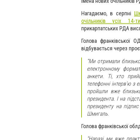
імена нових очільників Р
Нагадаємо, в серпні
Шм
очільників усіх 14-т
прикарпатських РДА висл
Голова франківської О
відбувається через проє
“Ми отримали близько 
електронному форматі
анкети. Ті, хто прий
телефонні інтерв’ю з 
пройшли вже близько
президента. І на підст
президенту на підпис
Шмигаль.
Голова франківської облд
“Наразі ми вже практ