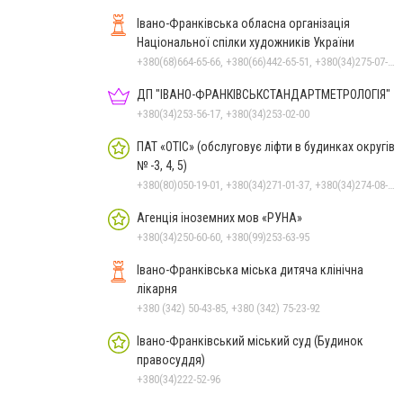
Івано-Франківська обласна організація
Національної спілки художників України
+380(68)664-65-66, +380(66)442-65-51, +380(34)275-07-97, +380(34)222-47-79
ДП "ІВАНО-ФРАНКІВСЬК­СТАНДАРТ­МЕТРОЛОГІЯ"
+380(34)253-56-17, +380(34)253-02-00
ПАТ «ОТІС» (обслуговує ліфти в будинках округів
№ -3, 4, 5)
+380(80)050-19-01, +380(34)271-01-37, +380(34)274-08-40
Агенція іноземних мов «РУНА»
+380(34)250-60-60, +380(99)253-63-95
Івано-Франківська міська дитяча клінічна
лікарня
+380 (342) 50-43-85, +380 (342) 75-23-92
Івано-Франківський міський суд (Будинок
правосуддя)
+380(34)222-52-96