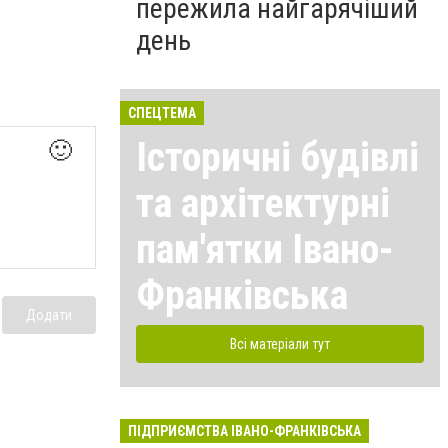
пережила найгарячіший
день
СПЕЦТЕМА
Історичні будівлі
🙂
та архітектурні
пам'ятки Івано-
Франківська
Додати
Всі матеріали тут
ПІДПРИЄМСТВА ІВАНО-ФРАНКІВСЬКА