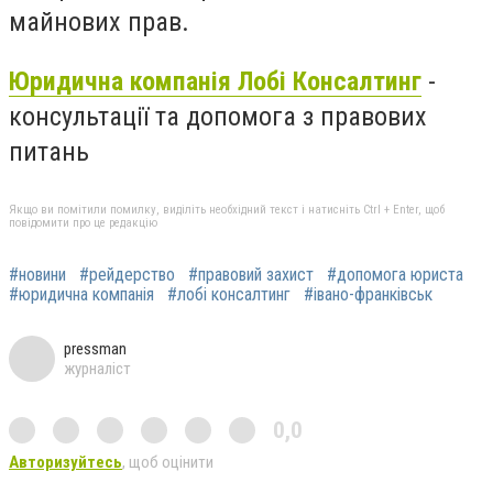
майнових прав.
Юридична компанія Лобі Консалтинг
-
консультації та допомога з правових
питань
Якщо ви помітили помилку, виділіть необхідний текст і натисніть Ctrl + Enter, щоб
повідомити про це редакцію
#новини
#рейдерство
#правовий захист
#допомога юриста
#юридична компанія
#лобі консалтинг
#івано-франківськ
pressman
журналіст
0,0
Авторизуйтесь
, щоб оцінити