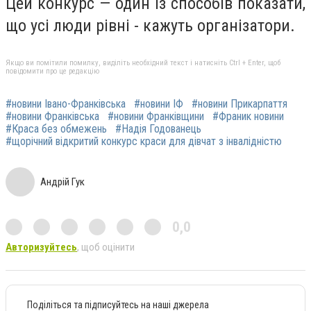
Цей конкурс — один із способів показати,
що усі люди рівні - кажуть організатори.
Якщо ви помітили помилку, виділіть необхідний текст і натисніть Ctrl + Enter, щоб
повідомити про це редакцію
#новини Івано-Франківська
#новини ІФ
#новини Прикарпаття
#новини Франківська
#новини Франківщини
#Франик новини
#Краса без обмежень
#Надія Годованець
#щорічний відкритий конкурс краси для дівчат з інвалідністю
Андрій Гук
0,0
Авторизуйтесь
, щоб оцінити
Поділіться та підписуйтесь на наші джерела