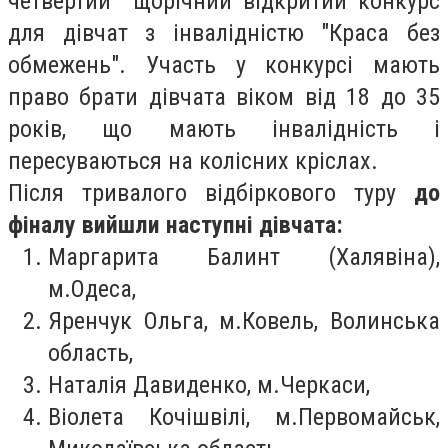
четвертий щорічний відкритий конкурс
для дівчат з інвалідністю "Краса без
обмежень". Участь у конкурсі мають
право брати дівчата віком від 18 до 35
років, що мають інвалідність і
пересуваються на колісних кріслах.
Після тривалого відбіркового туру
до
фіналу вийшли наступні дівчата:
Маргарита Балинт (Халявіна),
м.Одеса,
Яренчук Ольга, м.Ковель, Волинська
область,
Наталія Давиденко, м.Черкаси,
Віолета Кочішвілі, м.Первомайськ,