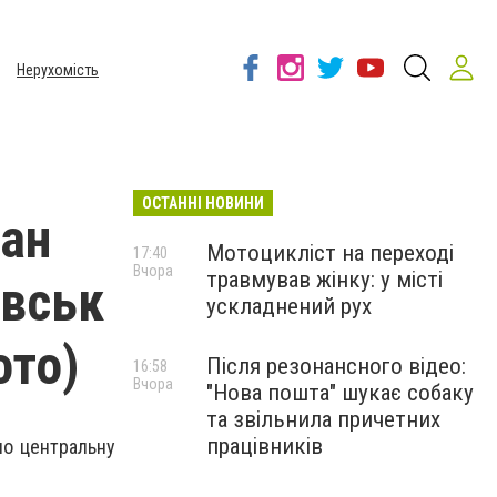
Нерухомість
ОСТАННІ НОВИНИ
лан
Мотоцикліст на переході
17:40
Вчора
травмував жінку: у місті
івськ
ускладнений рух
ото)
Після резонансного відео:
16:58
Вчора
"Нова пошта" шукає собаку
та звільнила причетних
працівників
но центральну