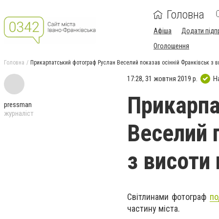
Головна
Афіша
Додати підп
Оголошення
Головна
Прикарпатський фотограф Руслан Веселий показав осінній Франківськ з в
17:28, 31 жовтня 2019 р.
Н
Прикарпа
pressman
журналіст
Веселий 
з висоти
Світлинами фотограф
по
частину міста.