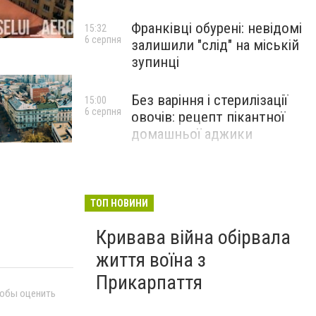
Франківці обурені: невідомі
15:32
6 серпня
залишили "слід" на міській
зупинці
Без варіння і стерилізації
15:00
6 серпня
овочів: рецепт пікантної
домашньої аджики
ТОП НОВИНИ
Кривава війна обірвала
життя воїна з
Прикарпаття
тобы оценить