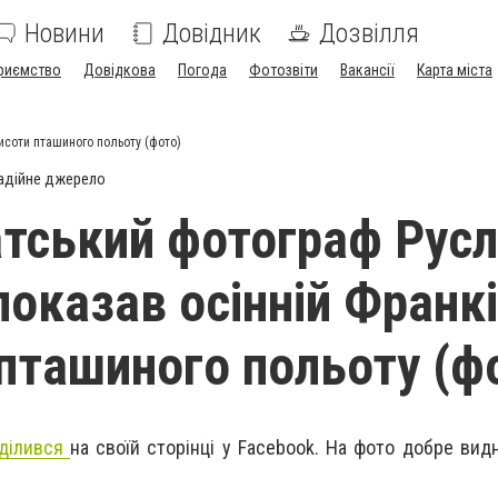
Новини
Довідник
Дозвілля
риємство
Довідкова
Погода
Фотозвіти
Вакансії
Карта міста
исоти пташиного польоту (фото)
адійне джерело
тський фотограф Рус
показав осінній Франк
 пташиного польоту (ф
ділився
на своїй сторінці у Facebook. На фото добре вид