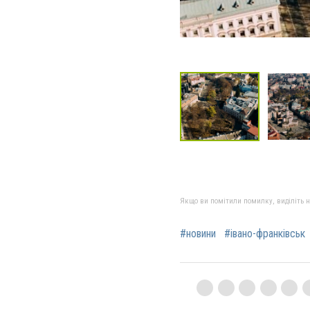
Якщо ви помітили помилку, виділіть нео
#новини
#івано-франківськ