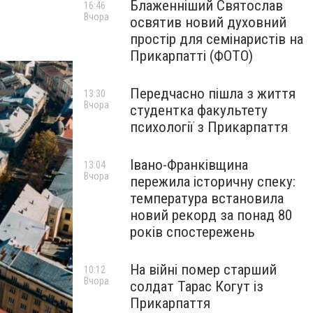
Блаженніший Святослав
16:46
Вчора
освятив новий духовний
простір для семінаристів на
Прикарпатті (ФОТО)
Передчасно пішла з життя
13:30
Вчора
студентка факультету
психології з Прикарпаття
Івано-Франківщина
13:04
Вчора
пережила історичну спеку:
температура встановила
новий рекорд за понад 80
років спостережень
На війні помер старший
10:12
Вчора
солдат Тарас Когут із
Прикарпаття