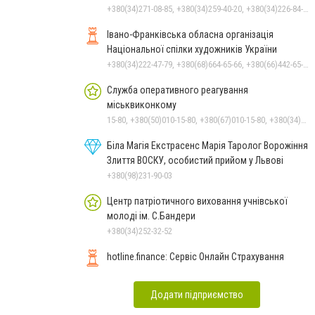
+380(34)271-08-85, +380(34)259-40-20, +380(34)226-84-91, +380(34)275-63-09
Івано-Франківська обласна організація
Національної спілки художників України
+380(34)222-47-79, +380(68)664-65-66, +380(66)442-65-51, +380(34)275-07-97
Служба оперативного реагування
міськвиконкому
15-80, +380(50)010-15-80, +380(67)010-15-80, +380(34)275-15-80
Біла Магія Екстрасенс Марія Таролог Ворожіння
Злиття ВОСКУ, особистий прийом у Львові
+380(98)231-90-03
Центр патріотичного виховання учнівської
молоді ім. С.Бандери
+380(34)252-32-52
hotline.finance: Сервіс Онлайн Страхування
Додати підприємство