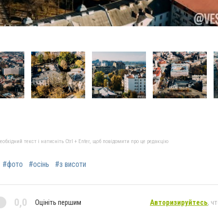
бхідний текст і натисніть Ctrl + Enter, щоб повідомити про це редакцію
#фото
#осінь
#з висоти
0,0
Оцініть першим
Авторизируйтесь
, ч