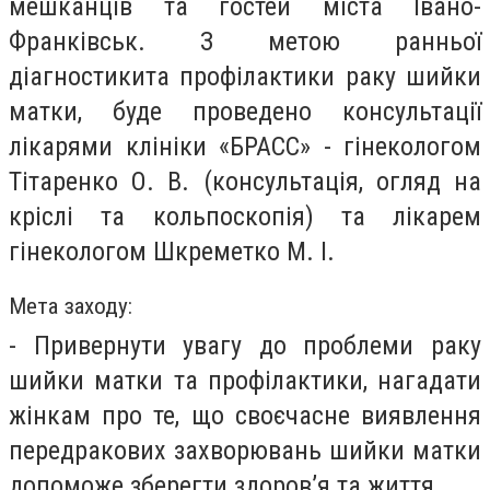
мешканців та гостей міста Івано-
Франківськ. З метою ранньої
діагностикита профілактики раку шийки
матки, буде проведено консультації
лікарями клініки «БРАСС» - гінекологом
Тітаренко О. В. (консультація, огляд на
кріслі та кольпоскопія) та лікарем
гінекологом Шкреметко М. І.
Мета заходу:
- Привернути увагу до проблеми раку
шийки матки та профілактики, нагадати
жінкам про те, що своєчасне виявлення
передракових захворювань шийки матки
допоможе зберегти здоров’я та життя.