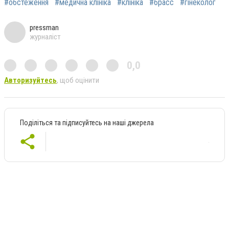
#обстеження
#медична клініка
#клініка
#брасс
#гінеколог
pressman
журналіст
0,0
Авторизуйтесь
, щоб оцінити
Поділіться та підписуйтесь на наші джерела