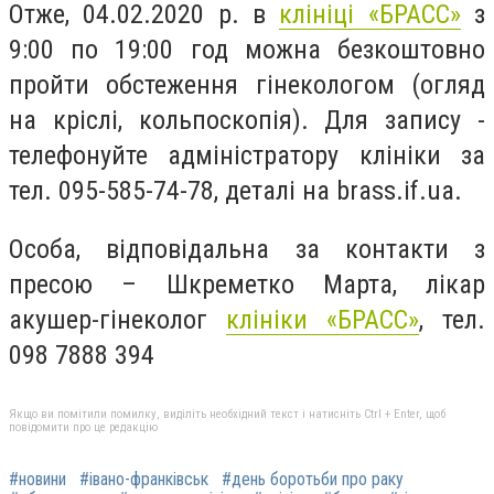
Отже, 04.02.2020 р. в
клініці «БРАСС»
з
9:00 по 19:00 год можна безкоштовно
пройти обстеження гінекологом (огляд
на кріслі, кольпоскопія). Для запису -
телефонуйте адміністратору клініки за
тел. 095-585-74-78, деталі на brass.if.ua.
Особа, відповідальна за контакти з
пресою – Шкреметко Марта, лікар
акушер-гінеколог
клініки «БРАСС»
, тел.
098 7888 394
Якщо ви помітили помилку, виділіть необхідний текст і натисніть Ctrl + Enter, щоб
повідомити про це редакцію
#новини
#івано-франківськ
#день боротьби про раку