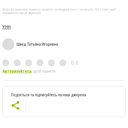
Якщо ви помітили помилку, виділіть необхідний текст і натисніть Ctrl + Enter, щоб
повідомити про це редакцію
УНН
Швед Татьяна Игоревна
0,0
Авторизуйтесь
, щоб оцінити
Поділіться та підписуйтесь на наші джерела