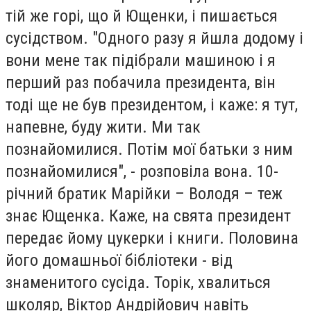
тій же горі, що й Ющенки, і пишається
сусідством. "Одного разу я йшла додому і
вони мене так підібрали машиною і я
перший раз побачила президента, він
тоді ще не був президентом, і каже: я тут,
напевне, буду жити. Ми так
познайомилися. Потім мої батьки з ним
познайомилися", - розповіла вона. 10-
річний братик Марійки – Володя – теж
знає Ющенка. Каже, на свята президент
передає йому цукерки і книги. Половина
його домашньої бібліотеки - від
знаменитого сусіда. Торік, хвалиться
школяр, Віктор Андрійович навіть