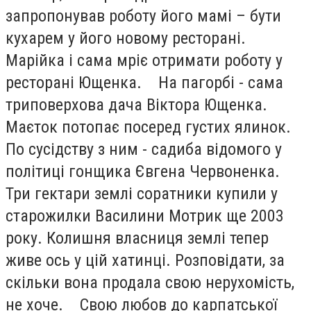
запропонував роботу його мамі – бути
кухарем у його новому ресторані.
Марійка і сама мріє отримати роботу у
ресторані Ющенка. На пагорбі - сама
триповерхова дача Віктора Ющенка.
Маєток потопає посеред густих ялинок.
По сусідству з ним - садиба відомого у
політиці гонщика Євгена Червоненка.
Три гектари землі соратники купили у
старожилки Василини Мотрик ще 2003
року. Колишня власниця землі тепер
живе ось у цій хатинці. Розповідати, за
скільки вона продала свою нерухомість,
не хоче. Свою любов до карпатської