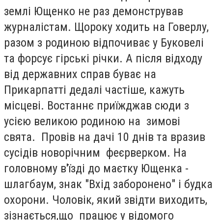
землі Ющенко не раз демонстрував
журналістам. Щороку ходить на Говерлу,
разом з родиною відпочиває у Буковелі
та форсує гірські річки. А після відходу
від державних справ буває на
Прикарпатті дедалі частіше, кажуть
місцеві. Востаннє приїжджав сюди з
усією великою родиною на зимові
свята. Провів на дачі 10 днів та вразив
сусідів новорічним феєрверком. На
головному в'їзді до маєтку Ющенка -
шлагбаум, знак "Вхід заборонено" і будка
охорони. Чоловік, який звідти виходить,
зізнається,що працює у відомого