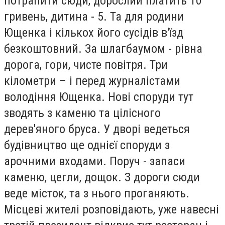
потрапити сюди, дорослий платить 10
гривень, дитина - 5. Та для родини
Ющенка і кількох його сусідів в'їзд
безкоштовний. За шлагбаумом - рівна
дорога, гори, чисте повітря. Три
кілометри – і перед журналістами
володіння Ющенка. Нові споруди тут
зводять з каменю та цілісного
дерев'яного бруса. У дворі ведеться
будівництво ще однієї споруди з
арочними входами. Поруч - запаси
каменю, цегли, дощок. З дороги сюди
веде місток, та з нього проганяють.
Місцеві жителі розповідають, уже навесні