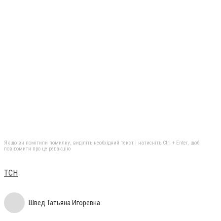
Якщо ви помітили помилку, виділіть необхідний текст і натисніть Ctrl + Enter, щоб
повідомити про це редакцію
ТСН
Швед Татьяна Игоревна