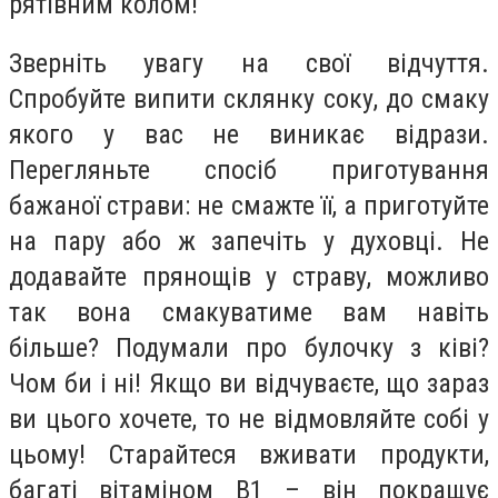
рятівним колом!
Зверніть увагу на свої відчуття.
Спробуйте випити склянку соку, до смаку
якого у вас не виникає відрази.
Перегляньте спосіб приготування
бажаної страви: не смажте її, а приготуйте
на пару або ж запечіть у духовці. Не
додавайте прянощів у страву, можливо
так вона смакуватиме вам навіть
більше? Подумали про булочку з ківі?
Чом би і ні! Якщо ви відчуваєте, що зараз
ви цього хочете, то не відмовляйте собі у
цьому! Старайтеся вживати продукти,
багаті вітаміном В1 – він покращує